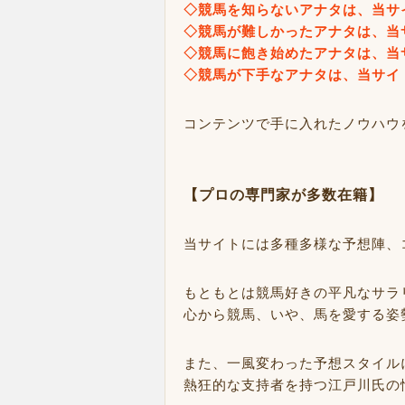
◇競馬を知らないアナタは、当サ
◇競馬が難しかったアナタは、当
◇競馬に飽き始めたアナタは、当
◇競馬が下手なアナタは、当サイ
コンテンツで手に入れたノウハウ
【プロの専門家が多数在籍】
当サイトには多種多様な予想陣、
もともとは競馬好きの平凡なサラ
心から競馬、いや、馬を愛する姿
また、一風変わった予想スタイル
熱狂的な支持者を持つ江戸川氏の