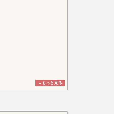
さい。
→もっと見る