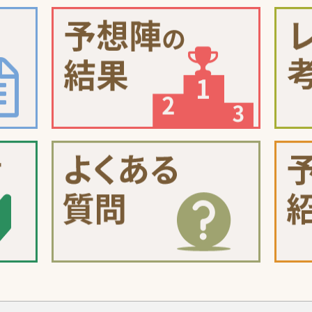
の方
コラムを読んで競馬知識を深めたい方