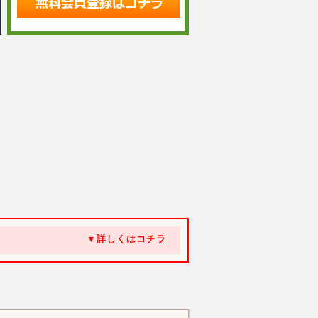
無料会員登録はコチラ
▼詳しくはコチラ
、言葉巧みに高額な情報料金を要求す
など、競馬に関わる悪質な業者が存在
。