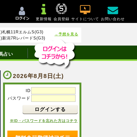
更新情報
会員登録
サイトについて
お問い合わせ
土)札幌11RエルムS(G3)
→予想を見る
(日)新潟7RレパードS(G3)
馬占い
2026年8月8日(土)
ID
パスワード
※ID・パスワードを忘れた方はコチラ