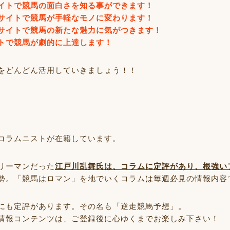
イトで競馬の面白さを知る事ができます！
サイトで競馬が手軽なモノに変わります！
サイトで競馬の新たな魅力に気がつきます！
トで競馬が劇的に上達します！
をどんどん活用していきましょう！！
コラムニストが在籍しています。
リーマンだった
江戸川乱舞氏は、コラムに定評があり、根強い
勢。「競馬はロマン」を地でいくコラムは毎週必見の情報内容
にも定評があります。その名も「逆走競馬予想」。
情報コンテンツは、ご登録後に心ゆくまでお楽しみ下さい！