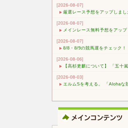
[2026-08-07]
お客様におかれましては、このよう
また、万が一被害に遭われた際には
厳選レース予想をアップしまし
[2026-08-07]
メインレース無料予想をアップ
[2026-08-07]
8/8・8/9の競馬運をチェック
[2026-08-06]
【高杉吏麒について】 「五十
[2026-08-03]
エルムSを考える。 「Aloha