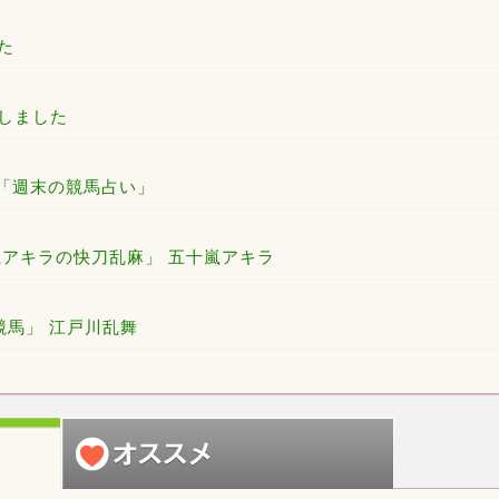
な悪質業者に騙されないようくれぐれもご注意ください。
、最寄りの警察署にご相談いただくことも含めて対応をご検討くだ
た
しました
！「週末の競馬占い」
嵐アキラの快刀乱麻」 五十嵐アキラ
な競馬」 江戸川乱舞