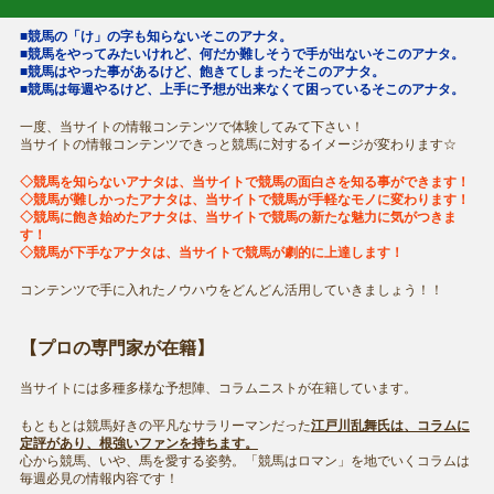
■競馬の「け」の字も知らないそこのアナタ。
■競馬をやってみたいけれど、何だか難しそうで手が出ないそこのアナタ。
■競馬はやった事があるけど、飽きてしまったそこのアナタ。
■競馬は毎週やるけど、上手に予想が出来なくて困っているそこのアナタ。
一度、当サイトの情報コンテンツで体験してみて下さい！
当サイトの情報コンテンツできっと競馬に対するイメージが変わります☆
◇競馬を知らないアナタは、当サイトで競馬の面白さを知る事ができます！
◇競馬が難しかったアナタは、当サイトで競馬が手軽なモノに変わります！
◇競馬に飽き始めたアナタは、当サイトで競馬の新たな魅力に気がつきま
す！
◇競馬が下手なアナタは、当サイトで競馬が劇的に上達します！
コンテンツで手に入れたノウハウをどんどん活用していきましょう！！
【プロの専門家が在籍】
当サイトには多種多様な予想陣、コラムニストが在籍しています。
もともとは競馬好きの平凡なサラリーマンだった
江戸川乱舞氏は、コラムに
定評があり、根強いファンを持ちます。
心から競馬、いや、馬を愛する姿勢。「競馬はロマン」を地でいくコラムは
毎週必見の情報内容です！