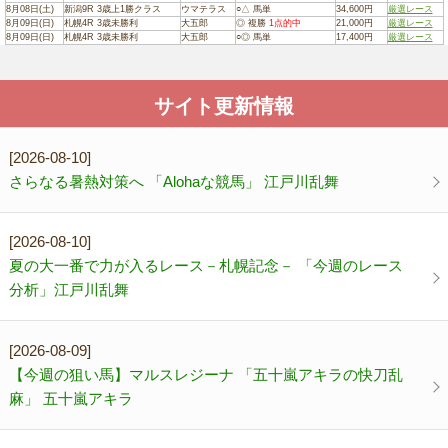
お客様におかれましては、このような悪質業者に騙さ
8月08日(土)
新潟9R 3歳上1勝クラス
ウマテラス
○△ 馬単
34,600円
厳選レース
8月09日(日)
札幌4R 3歳未勝利
大五郎
◎ 複勝
1点的中
21,000円
厳選レース
れないようくれぐれもご注意ください。
8月09日(日)
札幌4R 3歳未勝利
大五郎
○◎ 馬単
17,400円
厳選レース
また、万が一被害に遭われた際には、最寄りの警察署
にご相談いただくことも含めて対応をご検討くださ
い。
サイト更新情報
[2026-08-10]
さらなる暑熱対策へ 「Alohaな競馬」 江戸川乱舞
[2026-08-10]
夏の大一番で力が入るレース－札幌記念－ 「今週のレース
分析」江戸川乱舞
[2026-08-09]
【今週の狙い馬】マルスレジーナ 「五十嵐アキラの快刀乱
麻」 五十嵐アキラ