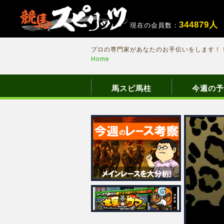
3
4
4
8
7
9
人
現在の会員数：
プロの専門家があなたのお手伝いをします！
Home
馬スピ馬柱
今週の予