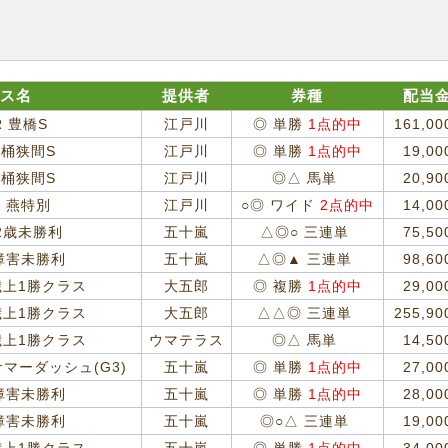
ス名
提供者
券種
配当
R 豊橋S
江戸川
◎ 単勝
1点的中
161,0
 桶狭間S
江戸川
◎ 単勝
1点的中
19,0
 桶狭間S
江戸川
◎△ 馬単
20,9
R 燕特別
江戸川
○◎ ワイド
2点的中
14,0
 2歳未勝利
五十嵐
△◎○ 三連単
75,5
 障害未勝利
五十嵐
△◎▲ 三連単
98,6
3歳上1勝クラス
大五郎
◎ 複勝
1点的中
29,0
3歳上1勝クラス
大五郎
△△◎ 三連単
255,9
3歳上1勝クラス
ウマテラス
◎△ 馬単
14,5
サマーダッシュ(G3)
五十嵐
◎ 単勝
1点的中
27,0
 障害未勝利
五十嵐
◎ 単勝
1点的中
28,0
 障害未勝利
五十嵐
◎○△ 三連単
19,0
3歳上1勝クラス
五十嵐
◎ 単勝
1点的中
34,0