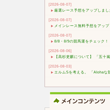
[2026-08-07]
お客様におかれましては、このよう
また、万が一被害に遭われた際には
厳選レース予想をアップしまし
[2026-08-07]
メインレース無料予想をアップ
[2026-08-07]
8/8・8/9の競馬運をチェック
[2026-08-06]
【高杉吏麒について】 「五十
[2026-08-03]
エルムSを考える。 「Aloha