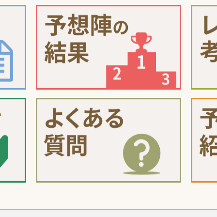
の方
コラムを読んで競馬知識を深めたい方