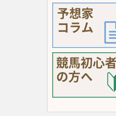
プロの予想やレース情報をお探し
..