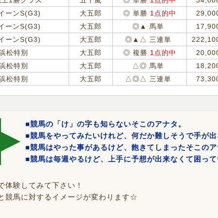
イーンS(G3)
大五郎
◎ 単勝
1点的中
29,0
イーンS(G3)
大五郎
◎▲ 馬単
17,9
イーンS(G3)
大五郎
◎▲△ 三連単
222,1
 浜松特別
大五郎
◎ 複勝
1点的中
20,0
 浜松特別
大五郎
△◎ 馬単
18,2
 浜松特別
大五郎
△◎△ 三連単
73,3
■競馬の「け」の字も知らないそこのアナタ。
■競馬をやってみたいけれど、何だか難しそうで手が出
■競馬はやった事があるけど、飽きてしまったそこのア
■競馬は毎週やるけど、上手に予想が出来なくて困って
で体験してみて下さい！
と競馬に対するイメージが変わります☆