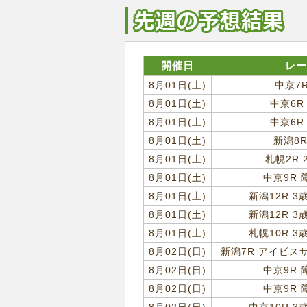
開催日
レー
8月01日(土)
中京7
8月01日(土)
中京6R
8月01日(土)
中京6R
8月01日(土)
新潟8
8月01日(土)
札幌2R
8月01日(土)
中京9R
8月01日(土)
新潟12R 
8月01日(土)
新潟12R 
8月01日(土)
札幌10R 
8月02日(日)
新潟7R アイビス
8月02日(日)
中京9R
8月02日(日)
中京9R
8月02日(日)
中京10R 