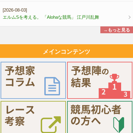
[2026-08-03]
エルムSを考える。 「Alohaな競馬」 江戸川乱舞
→もっと見る
メインコンテンツ