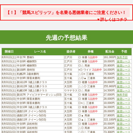
【！】「競馬スピリッツ」を名乗る悪徳業者にご注意ください！
▼詳しくはコチラ
最近「競馬スピリッツ」を名乗り、お客様に電話をか
け「裏馬情報がある」などとお客様の射幸心を煽り、
言葉巧みに高額な情報料金を要求するケースが発生し
先週の予想結果
ています。
このような悪質な予想・情報提供業者や違法な投票券
開催日
レース名
提供者
券種
配当金
予想
購入代行業者、競馬関連ソフトのマルチ取引業者な
8月01日(土)
中京7R 豊橋S
江戸川
◎ 単勝
1点的中
161,000円
無料予想
8月01日(土)
中京6R 桶狭間S
江戸川
◎ 単勝
1点的中
19,000円
厳選レース
ど、競馬に関わる悪質な業者が存在しますが、これら
8月01日(土)
中京6R 桶狭間S
江戸川
◎△ 馬単
20,900円
厳選レース
の業者は、競馬スピリッツ及び株式会社クリアの関係
8月01日(土)
新潟8R 燕特別
江戸川
○◎ ワイド
2点的中
14,000円
厳選レース
8月01日(土)
札幌2R 2歳未勝利
五十嵐
△◎○ 三連単
75,500円
厳選レース
団体とは一切関係がありません。
8月01日(土)
中京9R 障害未勝利
五十嵐
△◎▲ 三連単
98,600円
厳選レース
8月01日(土)
新潟12R 3歳上1勝クラス
大五郎
◎ 複勝
1点的中
29,000円
厳選レース
お客様におかれましては、このような悪質業者に騙さ
8月01日(土)
新潟12R 3歳上1勝クラス
大五郎
△△◎ 三連単
255,900円
厳選レース
8月01日(土)
札幌10R 3歳上1勝クラス
ウマテラス
◎△ 馬単
14,500円
厳選レース
れないようくれぐれもご注意ください。
8月02日(日)
新潟7R アイビスサマーダッシュ(G3)
五十嵐
◎ 単勝
1点的中
27,000円
無料予想
また、万が一被害に遭われた際には、最寄りの警察署
8月02日(日)
中京9R 障害未勝利
五十嵐
◎ 単勝
1点的中
28,000円
厳選レース
8月02日(日)
中京9R 障害未勝利
五十嵐
◎○△ 三連単
19,000円
厳選レース
にご相談いただくことも含めて対応をご検討くださ
8月02日(日)
中京10R 3歳上1勝クラス
五十嵐
◎ 単勝
1点的中
34,000円
厳選レース
8月02日(日)
函館11R クイーンS(G3)
大五郎
◎ 単勝
1点的中
29,000円
厳選レース
い。
8月02日(日)
函館11R クイーンS(G3)
大五郎
◎▲ 馬単
17,900円
厳選レース
8月02日(日)
函館11R クイーンS(G3)
大五郎
◎▲△ 三連単
222,100円
厳選レース
8月02日(日)
中京8R 浜松特別
大五郎
◎ 複勝
1点的中
20,000円
厳選レース
8月02日(日)
中京8R 浜松特別
大五郎
△◎ 馬単
18,200円
厳選レース
8月02日(日)
中京8R 浜松特別
大五郎
△◎△ 三連単
73,300円
厳選レース