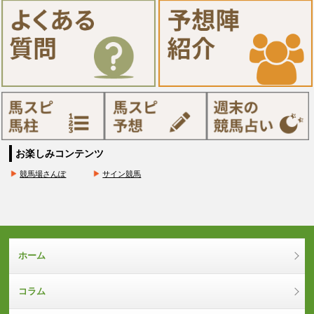
お楽しみコンテンツ
競馬場さんぽ
サイン競馬
ホーム
コラム