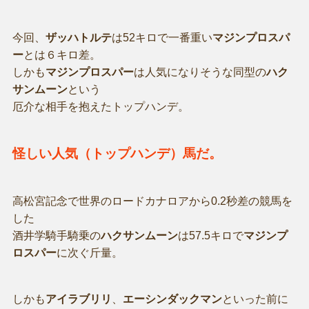
今回、
ザッハトルテ
は52キロで一番重い
マジンプロスパ
ー
とは６キロ差。
しかも
マジンプロスパー
は人気になりそうな同型の
ハク
サンムーン
という
厄介な相手を抱えたトップハンデ。
怪しい人気（トップハンデ）馬だ。
高松宮記念で世界のロードカナロアから0.2秒差の競馬を
した
酒井学騎手騎乗の
ハクサンムーン
は57.5キロで
マジンプ
ロスパー
に次ぐ斤量。
しかも
アイラブリリ
、
エーシンダックマン
といった前に