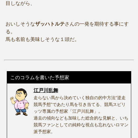
目しながら、
おいしそうな
ザッハトルテ
さんの一発を期待する事にす
る。
馬も名前も美味しそうな１頭だ。
このコラムを書いた予想家
江戸川乱舞
走らない馬から決めていく独自の的中方法“逆走
競馬予想”であたり馬を引き当てる、競馬スピリ
ッツ専属の予想家「江戸川乱舞」。
過去の傾向なども加味した総合的な見解と、いち
競馬ファンとしての純粋な視点も忘れないロマン
派予想家。