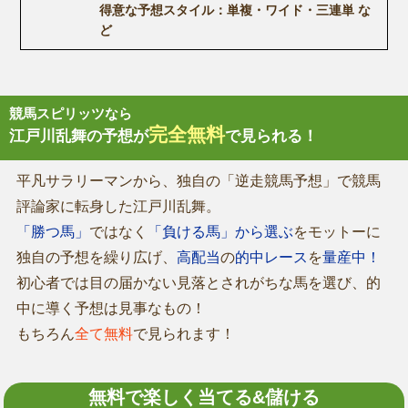
得意な予想スタイル：単複・ワイド・三連単 な
ど
競馬スピリッツなら
完全無料
江戸川乱舞の予想が
で見られる！
平凡サラリーマンから、独自の「逆走競馬予想」で競馬
評論家に転身した江戸川乱舞。
「勝つ馬」
ではなく
「負ける馬」から選ぶ
をモットーに
独自の予想を繰り広げ、
高配当
の
的中レース
を
量産中！
初心者では目の届かない見落とされがちな馬を選び、的
中に導く予想は見事なもの！
もちろん
全て無料
で見られます！
無料で楽しく当てる&儲ける