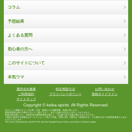
コラム
予想結果
よくある質問
初心者の方へ
このサイトについて
本気ウマ
運営会社概要
特定商取引法
お問い合わせ
ご利用規約
プライバシーポリシー
投稿ガイドライン
サイトマップ
Copyright © keiba-spirits. All Rights Reserved.
当サイトに掲載されている記事・写真・映像などの無断複製、転載を禁じます。
勝馬投票券は個人の責任においてご購入下さい。当方では購入代行などは行っておりません。
競馬法第28条により、未成年者は勝馬投票券を購入し、又は譲り受ける事は禁止されております。
※弊社が提供する情報又はサービスによって受けた利益、損害に関して弊社は一切関知せず、その責任は全て会員登録者個人にある
ものといたします。
This site is protected by reCAPTCHA and the Google
Privacy Policy
and
Terms of Service
apply.