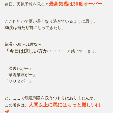
最高気温は30度オーバー。
連日、天気予報を見ると
ここ何年かで夏が暑くなり過ぎているように思う。
35度は当たり前
になってきたし、
気温が30〜31度なら
「今日は涼しい方か・・・」
と感じてしまう。
「温暖化がー」
「環境破壊がー」
「ＣＯ２がー」
と、ここで環境問題を扱うつもりはありませんが、
人間以上に馬にはもっと厳しいは
この暑さは、
ず。