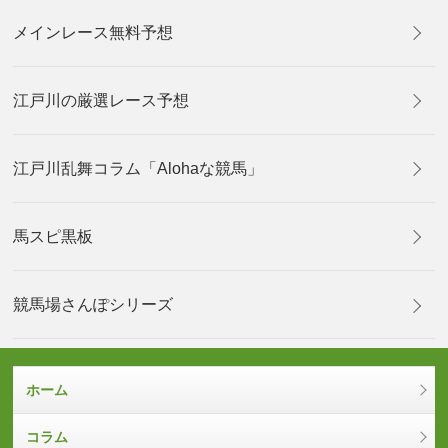
メインレース無料予想
江戸川の厳選レース予想
江戸川乱舞コラム「Alohaな競馬」
馬スピ黒板
競馬場さんぽシリーズ
ホーム
コラム