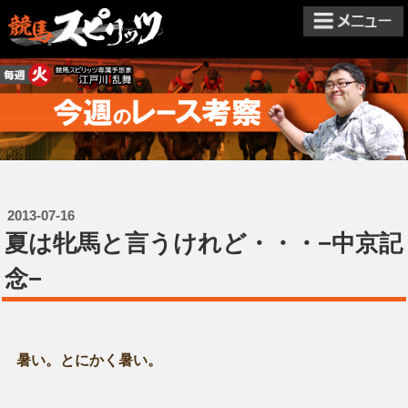
2013-07-16
夏は牝馬と言うけれど・・・−中京記
念−
暑い。とにかく暑い。