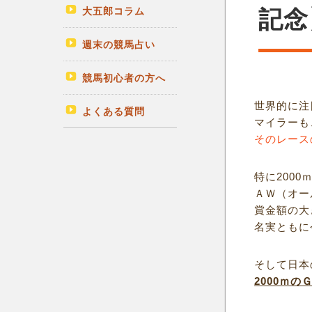
大五郎コラム
記念
週末の競馬占い
競馬初心者の方へ
世界的に注
よくある質問
マイラーも
そのレース
特に200
ＡＷ（オー
賞金額の大
名実ともに
そして日本
2000ｍ