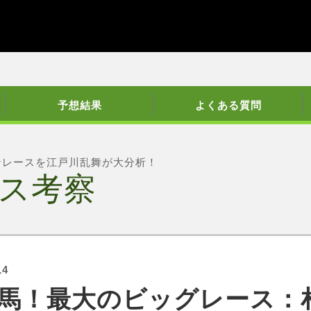
予想結果
よくある質問
ンレースを江戸川乱舞が大分析！
ス考察
14
馬！最大のビッグレース：