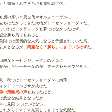
」と揶揄されてきた現６歳牡馬世代。
も層の厚い５歳世代やオルフェーヴルに
立ちはだかってきた大物がトーセンジョーダンだ。
ていれば、クラシックも夢ではなかったはず。
記念勝ち馬でもあるし、
段階では圧倒的な人気になると予測されていた馬。
以来となるが、
問題なく「勝ち」にきているはず
だ。
倒的なトーセンジョーダンの人気に
をかけたい一番手なのが、
ダークシャドウ
だろう。
賞・秋ではトーセンジョーダンに肉薄。
ィクトワールピサが抜けた
強中距離馬の声
もあったほど。
は残念な結果となったが、
単に見限ってはいけない。
これからますます充実してきそうな気配だ。