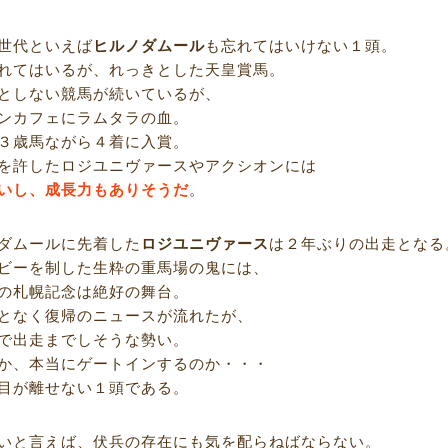
世代といえば
ヒルノダムール
も忘れてはいけない１頭。
れてはいるが、れっきとした天皇賞馬。
としない競馬が続いているが、
ンカフェにラムタラの血。
３歳馬ながら４着に入賞。
を許したロジユニヴァースやアクシオンには
いし、成長力もありそうだ
。
ダムールに先着した
ロジユニヴァース
は２年ぶりの出走となる
ビーを制した生粋の重馬場の鬼には、
の札幌記念は絶好の舞台。
となく復帰のニュースが流れたが、
で出走までしそうな勢い。
か、本当にゲートインするのか・・・
目が離せない１頭である。
いと言えば、伏兵の存在にも気を配らねばならない。