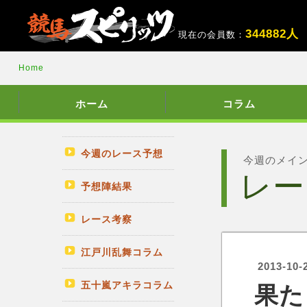
3
4
4
8
8
2
人
現在の会員数：
Home
ホーム
コラム
今週のレース予想
今週のメイ
レー
予想陣結果
レース考察
江戸川乱舞コラム
2013-10-
五十嵐アキラコラム
果た