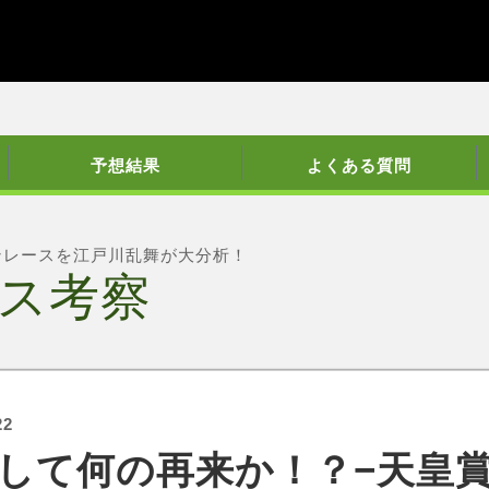
予想結果
よくある質問
ンレースを江戸川乱舞が大分析！
ス考察
22
して何の再来か！？−天皇賞