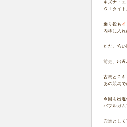
キズナ・エ
Ｇ１タイト
乗り役も
イ
内枠に入れ
ただ、怖い
前走、出遅
古馬と２キ
あの競馬で
今回も出遅
バブルガム
穴馬として