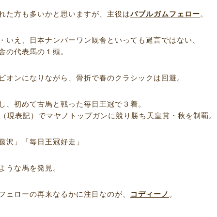
れた方も多いかと思いますが、主役は
バブルガムフェロー
。
・いえ、日本ナンバーワン厩舎といっても過言ではない、
舎の代表馬の１頭。
ピオンになりながら、骨折で春のクラシックは回避。
し、初めて古馬と戦った毎日王冠で３着。
歳（現表記）でマヤノトップガンに競り勝ち天皇賞・秋を制覇。
藤沢」「毎日王冠好走」
ような馬を発見。
フェローの再来なるかに注目なのが、
コディーノ
。