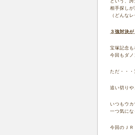
という、誇
相手探しが
（どんなレ
３強対決が
宝塚記念も
今回もダノ
ただ・・・
追い切りや
いつもウカ
一つ気にな
今回のＪＲ