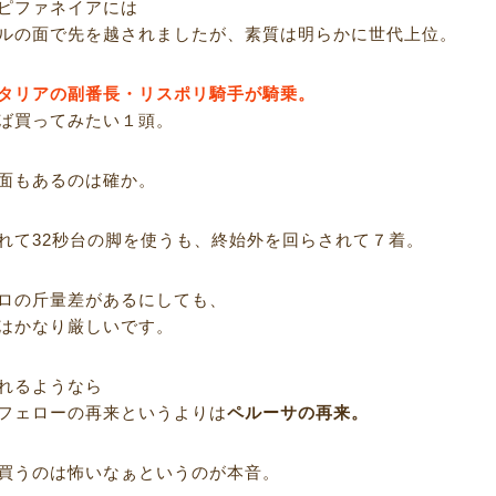
ピファネイアには
ルの面で先を越されましたが、素質は明らかに世代上位。
タリアの副番長・リスポリ騎手が騎乗。
ば買ってみたい１頭。
面もあるのは確か。
れて32秒台の脚を使うも、終始外を回らされて７着。
ロの斤量差があるにしても、
はかなり厳しいです。
れるようなら
フェローの再来というよりは
ペルーサの再来。
買うのは怖いなぁというのが本音。