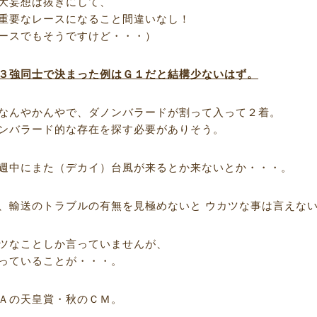
大妄想は抜きにして、
重要なレースになること間違いなし！
ースでもそうですけど・・・）
３強同士で決まった例はＧ１だと結構少ないはず。
なんやかんやで、ダノンバラードが割って入って２着。
ンバラード的な存在を探す必要がありそう。
週中にまた（デカイ）台風が来るとか来ないとか・・・。
、輸送のトラブルの有無を見極めないと ウカツな事は言えな
ツなことしか言っていませんが、
っていることが・・・。
Ａの天皇賞・秋のＣＭ。