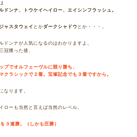
は
ルドンナ、トウケイヘイロー、エイシンフラッシュ。
ジャスタウェイ
とか
ダークシャドウ
とか・・・。
ルドンナが人気になるのはわかりますよ。
三冠獲った後、
ップでオルフェーヴルに競り勝ち、
マクラシックで２着。宝塚記念でも３着ですから。
になります。
イローも当然と言えば当然のレベル。
重賞を３連勝。（しかも圧勝）