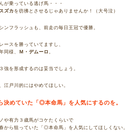
んが乗っている逃げ馬・・・
スズカ
を彷彿とさせるじゃありませんか！（大号泣）
シンフラッシュも、前走の毎日王冠で優勝。
レースを勝っていてますし、
年同様、
Ｍ・デムーロ
。
３強を形成するのは妥当でしょう。
、江戸川的にはやめてほしい。
ら決めていた「◎本命馬」を人気にするのを。
ノや有力３歳馬がコケたくらいで
春から狙っていた「◎本命馬」を人気にしてほしくない。