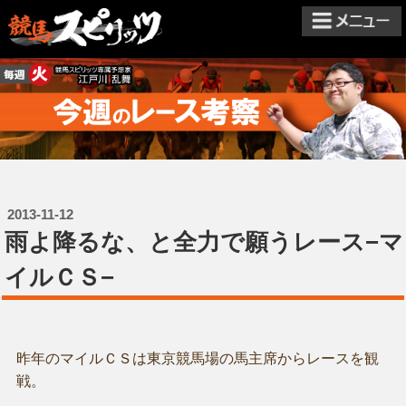
2013-11-12
雨よ降るな、と全力で願うレース−マ
イルＣＳ−
昨年のマイルＣＳは東京競馬場の馬主席からレースを観
戦。