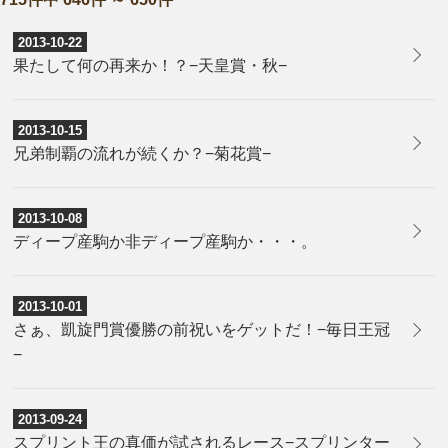
2013-10-22
果たして何の再来か！？−天皇賞・秋−
2013-10-15
兄弟制覇の流れが続くか？−菊花賞−
2013-10-08
ディープ産駒か非ディープ産駒か・・・。
2013-10-01
さぁ、凱旋門賞優勝の前祝いをゲットだ！−毎日王冠
−
2013-09-24
スプリント王の真価が試されるレース−スプリンター