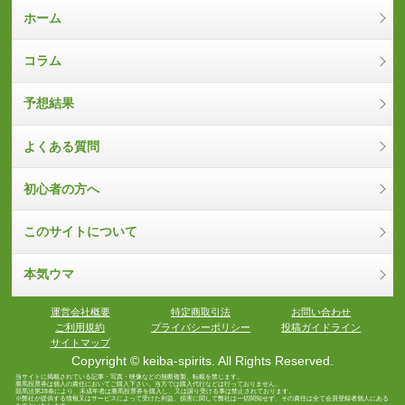
ホーム
コラム
予想結果
よくある質問
初心者の方へ
このサイトについて
本気ウマ
運営会社概要
特定商取引法
お問い合わせ
ご利用規約
プライバシーポリシー
投稿ガイドライン
サイトマップ
Copyright © keiba-spirits. All Rights Reserved.
当サイトに掲載されている記事・写真・映像などの無断複製、転載を禁じます。
勝馬投票券は個人の責任においてご購入下さい。当方では購入代行などは行っておりません。
競馬法第28条により、未成年者は勝馬投票券を購入し、又は譲り受ける事は禁止されております。
※弊社が提供する情報又はサービスによって受けた利益、損害に関して弊社は一切関知せず、その責任は全て会員登録者個人にある