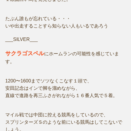
たぶん誰もが忘れている・・・
いや出走することすら知らない人もいるであろう
___SILVER___
サクラゴスペル
にホームランの可能性を感じていま
す。
1200〜1600までソツなくこなす１頭で、
安田記念はインで脚を溜めながら、
直線で進路を再三ふさがれながら１６番人気で５着。
マイル戦では中団に控える競馬をしているので、
スプリンターズＳのような前にいる競馬はしてこないで
しょう。