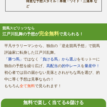
得意な予想スタイル：単複・ワイド・三連単 な
ど
競馬スピリッツなら
完全無料
江戸川乱舞の予想が
で見られる！
平凡サラリーマンから、独自の「逆走競馬予想」で競馬
評論家に転身した江戸川乱舞。
「勝つ馬」
ではなく
「負ける馬」から選ぶ
をモットーに
独自の予想を繰り広げ、
高配当
の
的中レース
を
量産中！
初心者では目の届かない見落とされがちな馬を選び、的
中に導く予想は見事なもの！
もちろん
全て無料
で見られます！
無料で楽しく当てる&儲ける