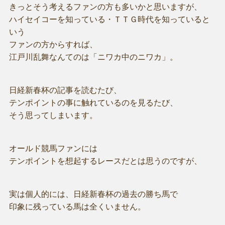
きっとそう考えるファンの方も多いかと思いますが、
ハイセイコーを知っている・ＴＴＧ時代を知っていると
いう
ファンの方からすれば、
江戸川乱舞なんてのは「ニワカ中のニワカ」。
日経新春杯の記事を読むたび、
テンポイントの事に触れているのを見るたび、
そう思ってしまいます。
オールド競馬ファンには
テンポイントを想起するレースだとは思うのですが、
実は個人的には、日経新春杯の過去の勝ち馬で
印象に残っている馬は全くいません。