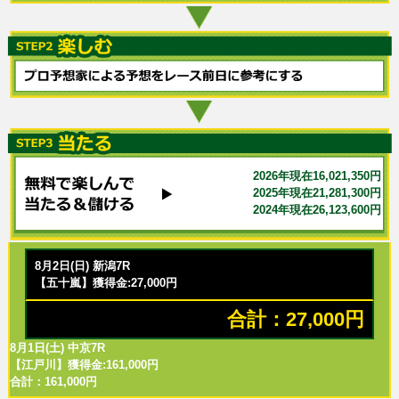
2026年現在16,021,350円
2025年現在21,281,300円
2024年現在26,123,600円
8月2日(日) 新潟7R
【五十嵐】獲得金:27,000円
合計：27,000円
8月1日(土) 中京7R
【江戸川】獲得金:161,000円
合計：161,000円