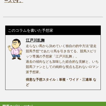
ースです。
このコラムを書いた予想家
江戸川乱舞
走らない馬から決めていく独自の的中方法“逆走
競馬予想”であたり馬を引き当てる、競馬スピリ
ッツ専属の予想家「江戸川乱舞」。
過去の傾向なども加味した総合的な見解と、いち
競馬ファンとしての純粋な視点も忘れないロマン
派予想家。
得意な予想スタイル：単複・ワイド・三連単 な
ど