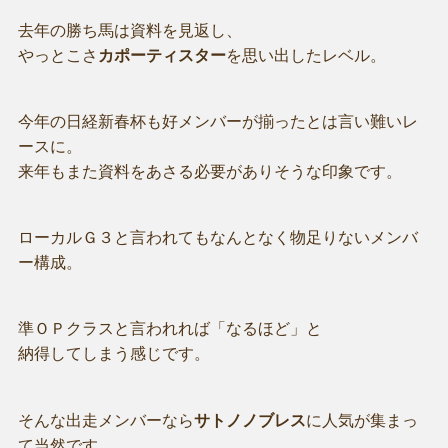
去年の勝ち馬は資料を見返し、
やっとこさ
カポーティスター
を思い出したレベル。
今年の日経新春杯も好メンバーが揃ったとは言い難いレ
ースに。
来年もまた資料をあさる必要がありそうな印象です。
ローカルＧ３と言われてもなんとなく物足りないメンバ
ー構成。
準ＯＰクラスと言われれば「なるほど」と
納得してしまう感じです。
そんな出走メンバーなら
サトノノブレス
に人気が集まっ
て当然です。