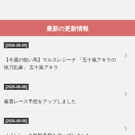
最新の更新情報
[2026-08-09]
【今週の狙い馬】マルスレジーナ 「五十嵐アキラの
快刀乱麻」 五十嵐アキラ
[2026-08-08]
厳選レース予想をアップしました
[2026-08-08]