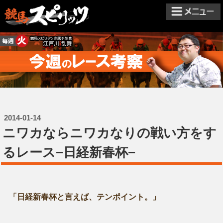
2014-01-14
ニワカならニワカなりの戦い方をす
るレース−日経新春杯−
「日経新春杯と言えば、テンポイント。」