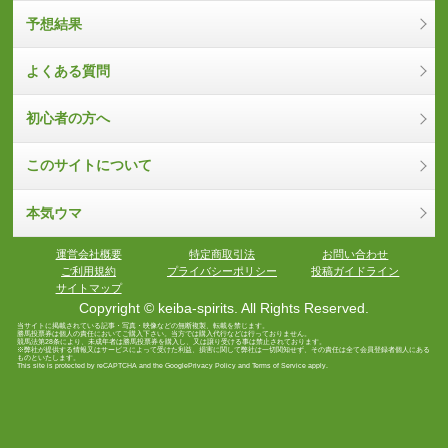
予想結果
よくある質問
初心者の方へ
このサイトについて
本気ウマ
運営会社概要
特定商取引法
お問い合わせ
ご利用規約
プライバシーポリシー
投稿ガイドライン
サイトマップ
Copyright © keiba-spirits. All Rights Reserved.
当サイトに掲載されている記事・写真・映像などの無断複製、転載を禁じます。
勝馬投票券は個人の責任においてご購入下さい。当方では購入代行などは行っておりません。
競馬法第28条により、未成年者は勝馬投票券を購入し、又は譲り受ける事は禁止されております。
※弊社が提供する情報又はサービスによって受けた利益、損害に関して弊社は一切関知せず、その責任は全て会員登録者個人にある
ものといたします。
This site is protected by reCAPTCHA and the Google
Privacy Policy
and
Terms of Service
apply.