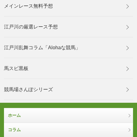
メインレース無料予想
江戸川の厳選レース予想
江戸川乱舞コラム「Alohaな競馬」
馬スピ黒板
競馬場さんぽシリーズ
ホーム
コラム