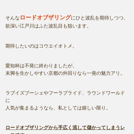
ロードオブザリング
そんな
にひと波乱を期待しつつ、
欲深い江戸川はふた波乱目も狙います。
期待したいのはコウエイオトメ。
愛知杯は不発に終わりましたが、
末脚を生かしやすい京都の外回りなら一発の魅力アリ。
ラブイズブーシェやフーラブライド、ラウンドワールド
に
人気が集まるようなら、私としては嬉しい限り。
ロードオブザリングから手広く流して儲かってしまうレ