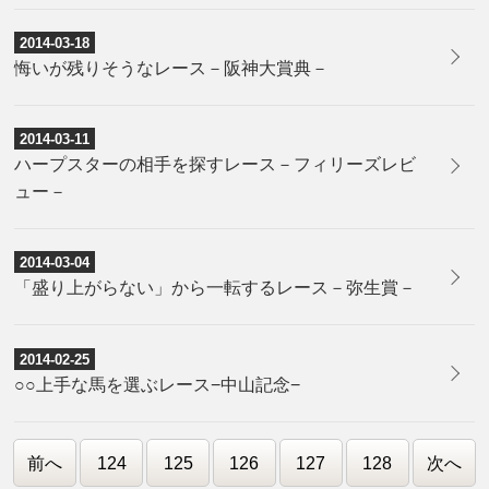
2014-03-18
悔いが残りそうなレース－阪神大賞典－
2014-03-11
ハープスターの相手を探すレース－フィリーズレビ
ュー－
2014-03-04
「盛り上がらない」から一転するレース－弥生賞－
2014-02-25
○○上手な馬を選ぶレース−中山記念−
前へ
124
125
126
127
128
次へ