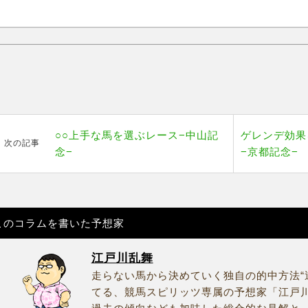
○○上手な馬を選ぶレース−中山記
ゲレンデ効果
次の記事
念−
−京都記念−
このコラムを書いた予想家
江戸川乱舞
走らない馬から決めていく独自の的中方法“
てる、競馬スピリッツ専属の予想家「江戸