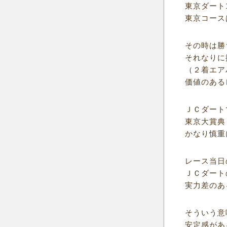
東京ダート
東京コース
その時は勝
それなりに
（２着エア
価値のある
ＪＣダート
東京大賞典
かなり慎重
レース当日
ＪＣダート
実力差のあ
そういう意
安定感があ