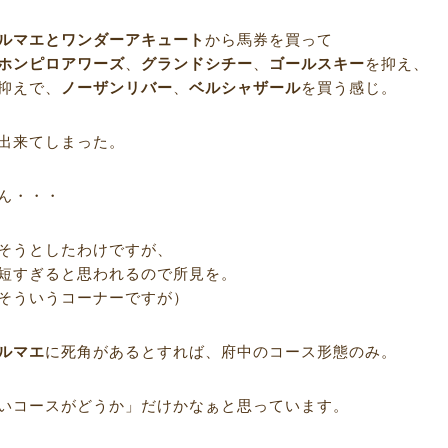
ルマエとワンダーアキュート
から馬券を買って
ホンピロアワーズ
、
グランドシチー
、
ゴールスキー
を抑え、
抑えで、
ノーザンリバー
、
ベルシャザール
を買う感じ。
出来てしまった。
ん・・・
そうとしたわけですが、
短すぎると思われるので所見を。
そういうコーナーですが）
ルマエ
に死角があるとすれば、府中のコース形態のみ。
いコースがどうか」だけかなぁと思っています。