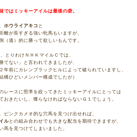
味ではミッキーアイルは最後の砦。
、
ホウライアキコ
と
距離が長すぎる強い牝馬もいますが、
倒（逃）的に勝って欲しいもんです。
0ｍ、とりわけＮＨＫマイルＣでは、
勝てない」と言われてきましたが、
２年前にカレンブラックヒルによって破られていますし、
結構ひどいメンバー構成でしたが）
のレースに照準を絞ってきたミッキーアイルにとっては
ておきたいし、獲らなければならないＧ１でしょう。
、ピンクカメオ的な穴馬を見つけ出せれば、
イル
との組み合わせでも大きな配当を期待できますが、
い馬を見つけてしまいました。