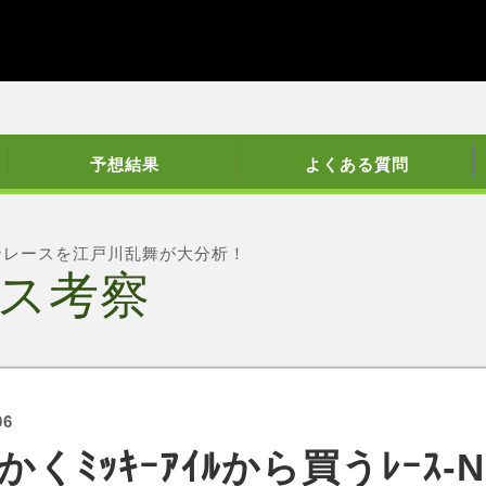
予想結果
よくある質問
ンレースを江戸川乱舞が大分析！
ス考察
06
くﾐｯｷｰｱｲﾙから買うﾚｰｽ-NH