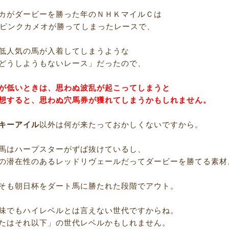
カがダービーを勝った年のＮＨＫマイルＣは
のピンクカメオが勝ってしまったレースで、
低人気の馬が入着してしまうような
どうしようもないレース」だったので、
が低いときは、思わぬ波乱が起こってしまうと
想すると、思わぬ穴馬券が獲れてしまうかもしれません。
キーアイル
以外は何が来たっておかしくないですから。
馬はハープスターがずば抜けているし、
の潜在性のあるレッドリヴェールだってダービーを勝てる素材
そも朝日杯をダート馬に勝たれた段階でアウト。
味でもハイレベルとは言えない世代ですからね。
たはそれ以下」の世代レベルかもしれません。