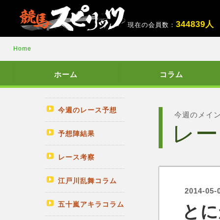
3
4
4
8
3
9
人
現在の会員数：
Home
ホーム
コラム
今週のレース予想
今週のメイ
レー
予想陣結果
レース考察
江戸川乱舞コラム
2014-05-
五十嵐アキラコラム
とにか