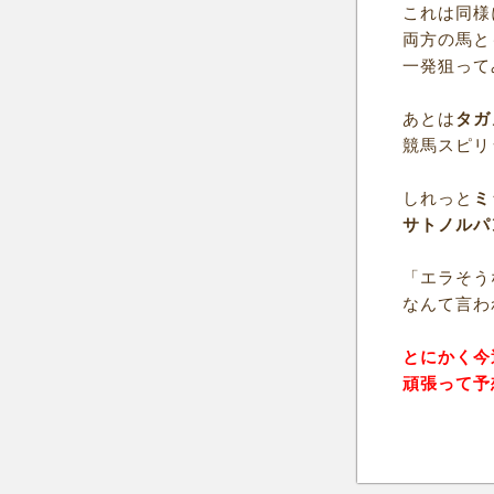
これは同様
両方の馬と
一発狙って
あとは
タガ
競馬スピリ
しれっと
ミ
サトノルパ
「エラそう
なんて言わ
とにかく今
頑張って予