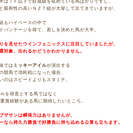
半は７Ｆ以下で好成績を収めている馬ばかりですし、
と親和性の高いＮＺＴ組が大挙して出てきていますが、
組もハイペースの中で
ドバンテージを得て、差しを決めた馬が大半。
りを見せたウインフェニックスに注目していましたが、
選対象、出れるかどうかわかりません。
味では
ミッキーアイル
が演出する
の競馬で消耗戦になった場合、
いのはスピードよりもスタミナ。
00ｍを得意とする馬ではなく
での重賞経験がある馬に期待したいところ。
ブザサンは瞬発力はありませんが、
ーなら持久力勝負で好勝負に持ち込める公算も立ちます。