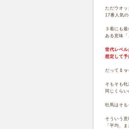
ただウオッ
17番人気
３着にも最
ある意味「
世代レベル
想定して予
だって
ミッ
そもそも牝
同じくらい
牡馬はそも
そういう意
「平均、ま