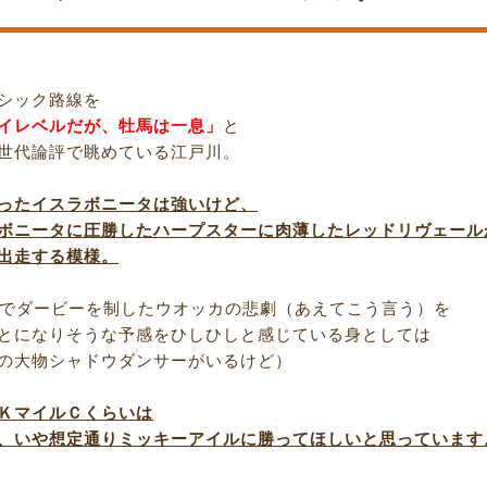
シック路線を
イレベルだが、牡馬は一息」
と
世代論評で眺めている江戸川。
ったイスラボニータは強いけど、
ボニータに圧勝したハープスターに肉薄したレッドリヴェール
出走する模様。
馬でダービーを制したウオッカの悲劇（あえてこう言う）を
とになりそうな予感をひしひしと感じている身としては
の大物シャドウダンサーがいるけど）
ＫマイルＣくらいは
、いや想定通りミッキーアイルに勝ってほしいと思っています