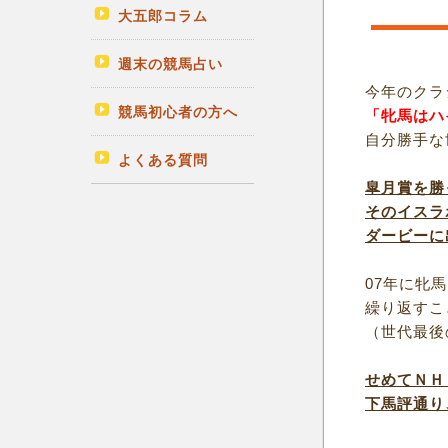
大五郎コラム
週末の競馬占い
今年のクラ
競馬初心者の方へ
「牝馬はハ
自分勝手な
よくある質問
皐月賞を勝
そのイスラ
ダービーに
07年に牝
繰り返すこ
（世代最後
せめてＮＨ
下馬評通り