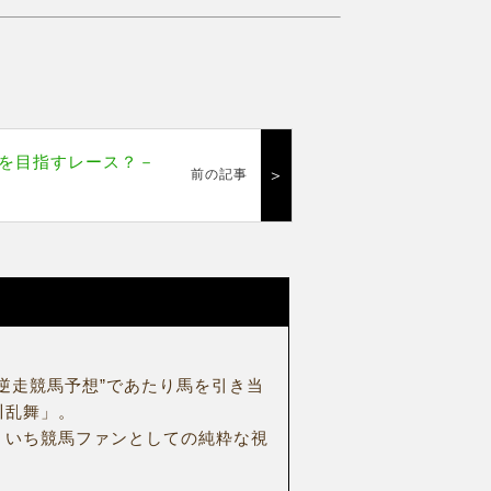
を目指すレース？－
＞
前の記事
逆走競馬予想”であたり馬を引き当
川乱舞」。
、いち競馬ファンとしての純粋な視