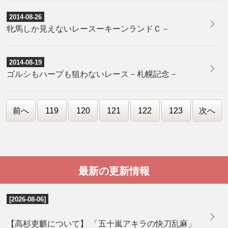
2014-08-26
牝馬しか見えないレースーキーンランドＣ－
2014-08-19
ゴルシもハープも狙わないレース－札幌記念－
前へ
119
120
121
122
123
次へ
最新の更新情報
[2026-08-06]
【高杉吏麒について】 「五十嵐アキラの快刀乱麻」