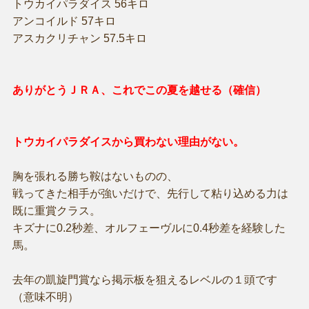
トウカイパラダイス 56キロ
アンコイルド 57キロ
アスカクリチャン 57.5キロ
ありがとうＪＲＡ、これでこの夏を越せる（確信）
トウカイパラダイスから買わない理由がない。
胸を張れる勝ち鞍はないものの、
戦ってきた相手が強いだけで、先行して粘り込める力は
既に重賞クラス。
キズナに0.2秒差、オルフェーヴルに0.4秒差を経験した
馬。
去年の凱旋門賞なら掲示板を狙えるレベルの１頭です
（意味不明）