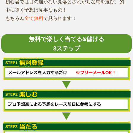
初心者では目の届かない見落とされがちな馬を選び、的
中に導く予想は見事なもの！
もちろん
全て無料
で見られます！
無料で楽しく当てる&儲ける
3ステップ