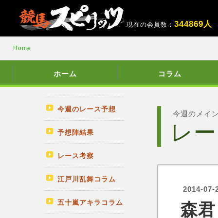
3
4
4
8
6
9
人
現在の会員数：
Home
ホーム
コラム
今週のレース予想
今週のメイ
レー
予想陣結果
レース考察
江戸川乱舞コラム
2014-07-
五十嵐アキラコラム
森君