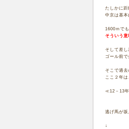
たしかに距
中京は基本
1600ｍ
そういう意
そして差し
ゴール前で
そこで過去
ここ２年は
≪12－1
逃げ馬が坂
↓