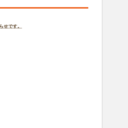
らせです。