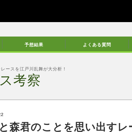
予想結果
よくある質問
ンレースを江戸川乱舞が大分析！
ス考察
22
と森君のことを思い出すレ