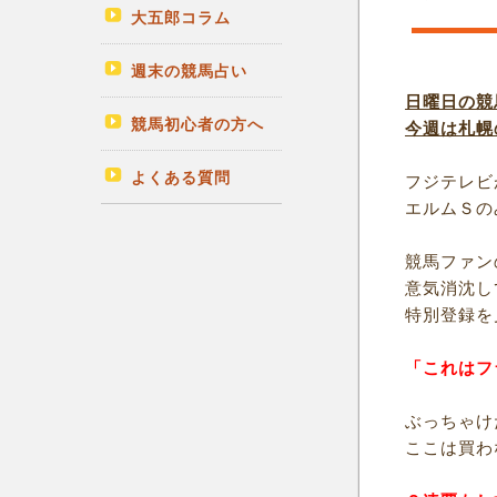
大五郎コラム
週末の競馬占い
日曜日の競
競馬初心者の方へ
今週は札幌
よくある質問
フジテレビ
エルムＳの
競馬ファン
意気消沈し
特別登録を
「これはフ
ぶっちゃけ
ここは買わ