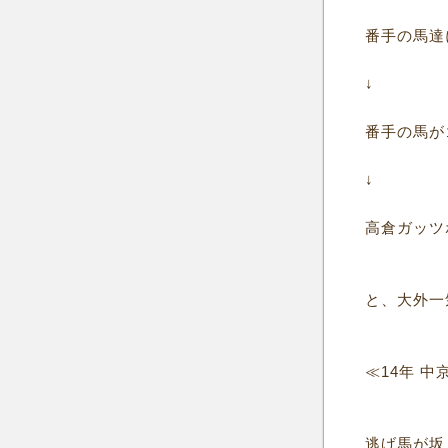
番手の馬達
↓
番手の馬が
↓
高倉ガッツ
と、大外一
≪14年 
逃げ馬が坂