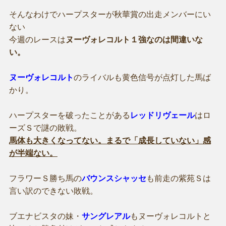
そんなわけでハープスターが秋華賞の出走メンバーにい
ない
今週のレースは
ヌーヴォレコルト１強なのは間違いな
い。
ヌーヴォレコルト
のライバルも黄色信号が点灯した馬ば
かり。
ハープスターを破ったことがある
レッドリヴェール
はロ
ーズＳで謎の敗戦。
馬体も大きくなってない。まるで「成長していない」感
が半端ない。
フラワーＳ勝ち馬の
バウンスシャッセ
も前走の紫苑Ｓは
言い訳のできない敗戦。
ブエナビスタの妹・
サングレアル
もヌーヴォレコルトと