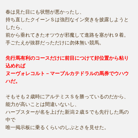
春は見た目にも状態が悪かったし、
持ち直したクイーンＳは強烈なイン突きを披露しようと
したら、
前から垂れてきたオツウが邪魔して進路を塞がれ９着。
手ごたえが抜群だっただけに勿体無い競馬。
先行馬有利のコースだけに前目につけて好位置から粘り
込めれば
ヌーヴォレコルト－マーブルカテドラルの馬券でウハウ
ハだ。
そもそも２歳時にアルテミスＳを勝っているのだから、
能力が高いことは間違いないし、
ハープスターが名を上げた新潟２歳Ｓでも先行した馬の
中で
唯一掲示板に乗るくらいのしぶとさを見せた。