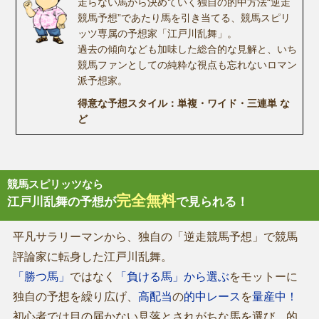
走らない馬から決めていく独自の的中方法“逆走
競馬予想”であたり馬を引き当てる、競馬スピリ
ッツ専属の予想家「江戸川乱舞」。
過去の傾向なども加味した総合的な見解と、いち
競馬ファンとしての純粋な視点も忘れないロマン
派予想家。
得意な予想スタイル：単複・ワイド・三連単 な
ど
競馬スピリッツなら
完全無料
江戸川乱舞の予想が
で見られる！
平凡サラリーマンから、独自の「逆走競馬予想」で競馬
評論家に転身した江戸川乱舞。
「勝つ馬」
ではなく
「負ける馬」から選ぶ
をモットーに
独自の予想を繰り広げ、
高配当
の
的中レース
を
量産中！
初心者では目の届かない見落とされがちな馬を選び、的