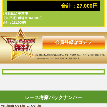
合計：27,000円
8月1日(土) 中京7R
【江戸川】獲得金:161,000円
合計：161,000円
会員登録はコチラ
レース考察バックナンバー
715件中 521件 ～ 525件