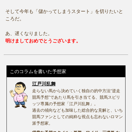
そして今年も「儲かってしまうスタート」を切りたいと
ころだ。
あ、遅くなりました。
明けましておめでとうございます。
このコラムを書いた予想家
江戸川乱舞
走らない馬から決めていく独自の的中方法“逆走
競馬予想”であたり馬を引き当てる、競馬スピリ
ッツ専属の予想家「江戸川乱舞」。
過去の傾向なども加味した総合的な見解と、いち
競馬ファンとしての純粋な視点も忘れないロマン
派予想家。