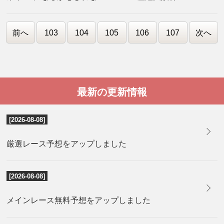
前へ
103
104
105
106
107
次へ
最新の更新情報
[2026-08-08]
厳選レース予想をアップしました
[2026-08-08]
メインレース無料予想をアップしました