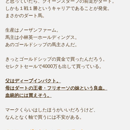
と思っていたら、クイーンズターフの前走がダート。
しかも１戦１勝というキャリアであることが発覚。
まさかのダート馬。
生産はノーザンファーム。
馬主は小林英一ホールディングス。
あのゴールドシップの馬主さんだ。
きっとゴールドシップの賞金で買ったんだろう。
セレクトセールで4000万も出して買っている。
父はディープインパクト。
母はダートの王者・フリオーソの妹という良血。
血統的には買えそう。
マークくらいはしたほうがいいだろうけど、
なんとなく軸で買うには不安がある。