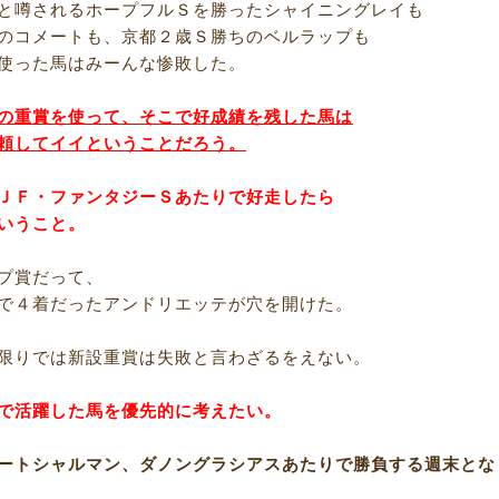
と噂されるホープフルＳを勝ったシャイニングレイも
のコメートも、京都２歳Ｓ勝ちのベルラップも
使った馬はみーんな惨敗した。
の重賞を使って、そこで好成績を残した馬は
頼してイイということだろう。
ＪＦ・ファンタジーＳあたりで好走したら
いうこと。
プ賞だって、
で４着だったアンドリエッテが穴を開けた。
限りでは新設重賞は失敗と言わざるをえない。
で活躍した馬を優先的に考えたい。
ートシャルマン、ダノングラシアスあたりで勝負する週末とな