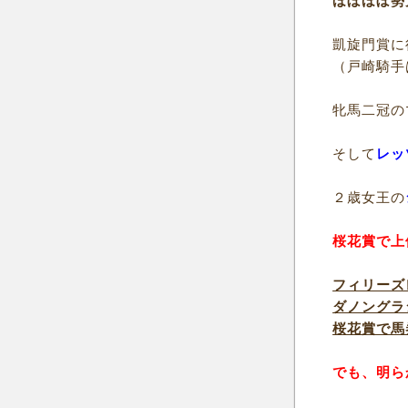
ほぼほぼ勢
凱旋門賞に
（戸崎騎手
牝馬二冠の
そして
レッ
２歳女王の
桜花賞で上
フィリーズ
ダノングラ
桜花賞で馬
でも、明ら