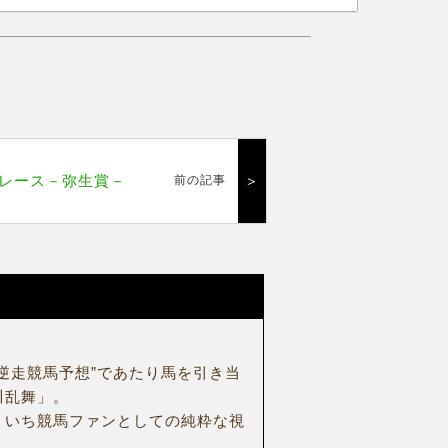
レース－弥生賞－
＞
前の記事
逆走競馬予想”であたり馬を引き当
川乱舞」。
、いち競馬ファンとしての純粋な視