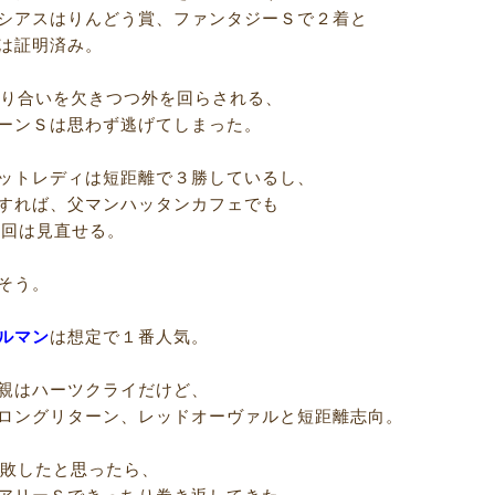
シアスはりんどう賞、ファンタジーＳで２着と
は証明済み。
折り合いを欠きつつ外を回らされる、
ーンＳは思わず逃げてしまった。
ットレディは短距離で３勝しているし、
すれば、父マンハッタンカフェでも
の今回は見直せる。
そう。
ルマン
は想定で１番人気。
親はハーツクライだけど、
ロングリターン、レッドオーヴァルと短距離志向。
惨敗したと思ったら、