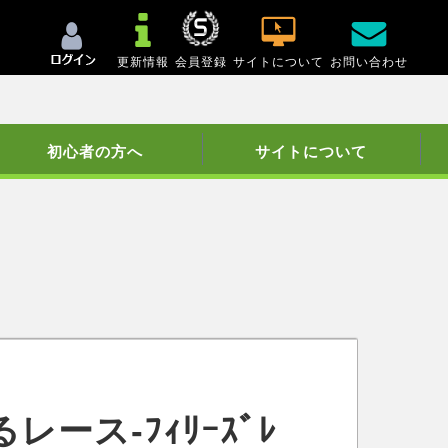
更新情報
会員登録
サイトについて
お問い合わせ
初心者の方へ
サイトについて
ス-ﾌｨﾘｰｽﾞﾚ