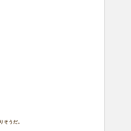
りそうだ。