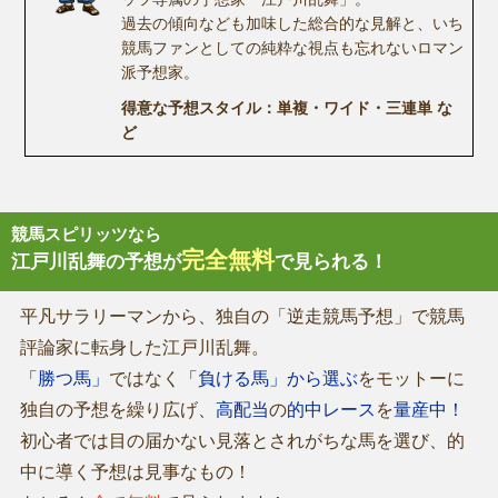
過去の傾向なども加味した総合的な見解と、いち
競馬ファンとしての純粋な視点も忘れないロマン
派予想家。
得意な予想スタイル：単複・ワイド・三連単 な
ど
競馬スピリッツなら
完全無料
江戸川乱舞の予想が
で見られる！
平凡サラリーマンから、独自の「逆走競馬予想」で競馬
評論家に転身した江戸川乱舞。
「勝つ馬」
ではなく
「負ける馬」から選ぶ
をモットーに
独自の予想を繰り広げ、
高配当
の
的中レース
を
量産中！
初心者では目の届かない見落とされがちな馬を選び、的
中に導く予想は見事なもの！