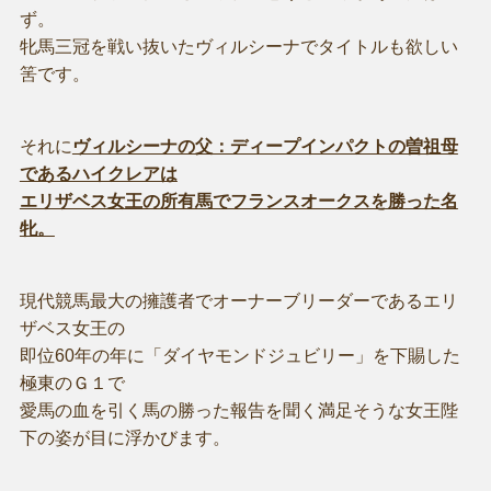
ず。
牝馬三冠を戦い抜いたヴィルシーナでタイトルも欲しい
筈です。
それに
ヴィルシーナの父：ディープインパクトの曽祖母
であるハイクレアは
エリザベス女王の所有馬でフランスオークスを勝った名
牝。
現代競馬最大の擁護者でオーナーブリーダーであるエリ
ザベス女王の
即位60年の年に「ダイヤモンドジュビリー」を下賜した
極東のＧ１で
愛馬の血を引く馬の勝った報告を聞く満足そうな女王陛
下の姿が目に浮かびます。