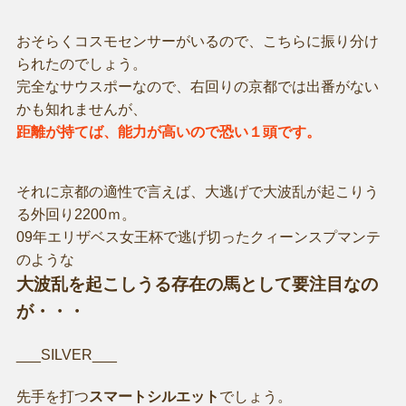
おそらくコスモセンサーがいるので、こちらに振り分け
られたのでしょう。
完全なサウスポーなので、右回りの京都では出番がない
かも知れませんが、
距離が持てば、能力が高いので恐い１頭です。
それに京都の適性で言えば、大逃げで大波乱が起こりう
る外回り2200ｍ。
09年エリザベス女王杯で逃げ切ったクィーンスプマンテ
のような
大波乱を起こしうる存在の馬として要注目なの
が・・・
___SILVER___
先手を打つ
スマートシルエット
でしょう。