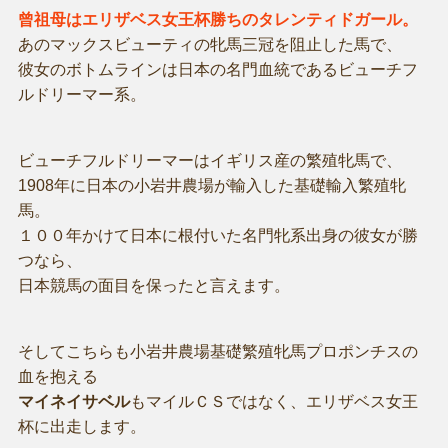
曾祖母はエリザベス女王杯勝ちのタレンティドガール。
あのマックスビューティの牝馬三冠を阻止した馬で、
彼女のボトムラインは日本の名門血統であるビューチフ
ルドリーマー系。
ビューチフルドリーマーはイギリス産の繁殖牝馬で、
1908年に日本の小岩井農場が輸入した基礎輸入繁殖牝
馬。
１００年かけて日本に根付いた名門牝系出身の彼女が勝
つなら、
日本競馬の面目を保ったと言えます。
そしてこちらも小岩井農場基礎繁殖牝馬プロポンチスの
血を抱える
マイネイサベル
もマイルＣＳではなく、エリザベス女王
杯に出走します。