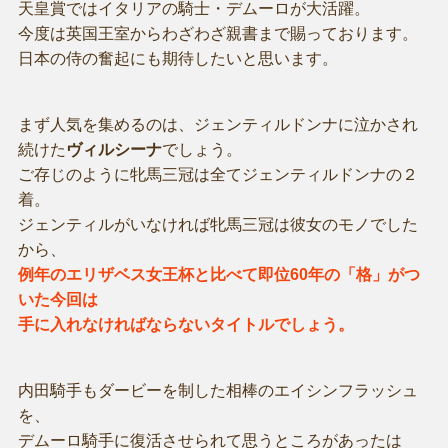
天皇賞ではイタリアの騎士・デムーロが大活躍。
今度は英国王室からわざわざ親書まで賜っております。
日本の侍の奮起にも期待したいと思います。
まず人気を集めるのは、ジェンティルドンナに泣かされ
続けた
ヴィルシーナ
でしょう。
ご存じのように牝馬三冠は全てジェンティルドンナの２
着。
ジェンティルがいなければ牝馬三冠は彼女のモノでした
から、
例年のエリザベス女王杯と比べて即位60年の「格」がつ
いた今回は
手に入れなければならないタイトルでしょう。
内田騎手もダービーを制した相棒のエイシンフラッシュ
を、
デムーロ騎手に復活させられて思うところがあったは