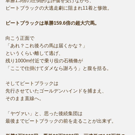
単勝1.3倍の圧倒的な評価を受けながら、
ビートブラックの大逃走劇に阻まれ11着と惨敗。
ビートブラックは単勝159.6倍の超大穴馬。
向こう正面で
「あれ？これ後ろの馬は届くかな？」
というくらい離して逃げ、
残り1000m付近で乗り役の石橋脩が
「ここで仕掛けてダメなら謝ろう」と腹を括る。
そしてビートブラックは
先行させていたゴールデンハインドを捕まえ、
そのまま直線へ。
「ヤヴァい」と、思った後続集団は
最後までビートブラックの前を走ることが出来ず。