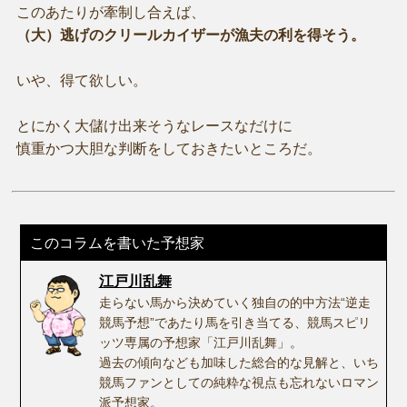
このあたりが牽制し合えば、
（大）逃げのクリールカイザーが漁夫の利を得そう。
いや、得て欲しい。
とにかく大儲け出来そうなレースなだけに
慎重かつ大胆な判断をしておきたいところだ。
このコラムを書いた予想家
江戸川乱舞
走らない馬から決めていく独自の的中方法“逆走
競馬予想”であたり馬を引き当てる、競馬スピリ
ッツ専属の予想家「江戸川乱舞」。
過去の傾向なども加味した総合的な見解と、いち
競馬ファンとしての純粋な視点も忘れないロマン
派予想家。