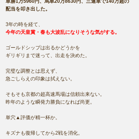
単勝1万5960円、馬単20万8630円、三連単で140万超の
配当を叩き出した。
3年の時を経て、
今年の天皇賞・春も大波乱になりそうな気がする。
ゴールドシップは出るかどうかを
ギリギリまで迷って、出走を決めた。
完璧な調整とは思えず、
急ごしらえの印象は拭えない。
そもそも京都の超高速馬場は信頼出来ない。
昨年のような瞬発力勝負になれば尚更。
単穴▲評価が精一杯か。
キズナも復帰してから2戦を消化。