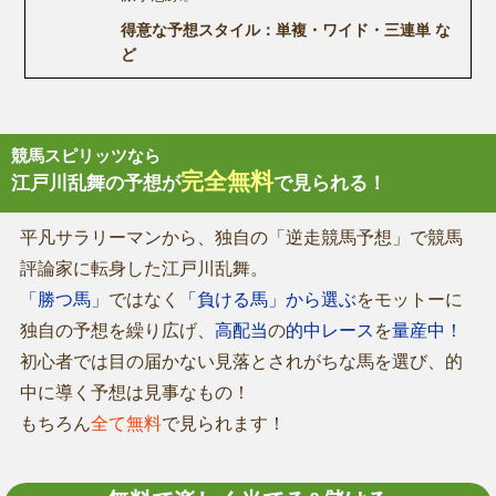
得意な予想スタイル：単複・ワイド・三連単 な
ど
競馬スピリッツなら
完全無料
江戸川乱舞の予想が
で見られる！
平凡サラリーマンから、独自の「逆走競馬予想」で競馬
評論家に転身した江戸川乱舞。
「勝つ馬」
ではなく
「負ける馬」から選ぶ
をモットーに
独自の予想を繰り広げ、
高配当
の
的中レース
を
量産中！
初心者では目の届かない見落とされがちな馬を選び、的
中に導く予想は見事なもの！
もちろん
全て無料
で見られます！