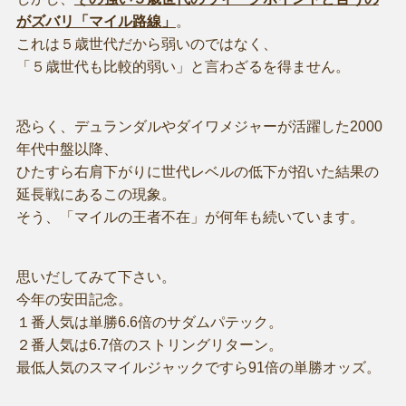
がズバリ「マイル路線」
。
これは５歳世代だから弱いのではなく、
「５歳世代も比較的弱い」と言わざるを得ません。
恐らく、デュランダルやダイワメジャーが活躍した2000
年代中盤以降、
ひたすら右肩下がりに世代レベルの低下が招いた結果の
延長戦にあるこの現象。
そう、「マイルの王者不在」が何年も続いています。
思いだしてみて下さい。
今年の安田記念。
１番人気は単勝6.6倍のサダムパテック。
２番人気は6.7倍のストリングリターン。
最低人気のスマイルジャックですら91倍の単勝オッズ。