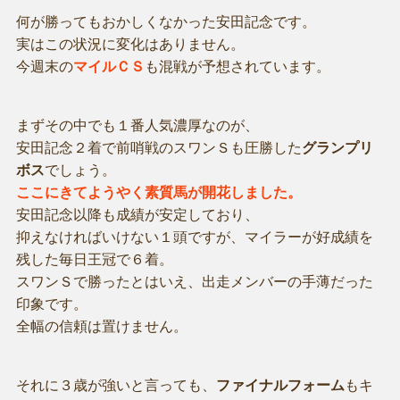
何が勝ってもおかしくなかった安田記念です。
実はこの状況に変化はありません。
今週末の
マイルＣＳ
も混戦が予想されています。
まずその中でも１番人気濃厚なのが、
安田記念２着で前哨戦のスワンＳも圧勝した
グランプリ
ボス
でしょう。
ここにきてようやく素質馬が開花しました。
安田記念以降も成績が安定しており、
抑えなければいけない１頭ですが、マイラーが好成績を
残した毎日王冠で６着。
スワンＳで勝ったとはいえ、出走メンバーの手薄だった
印象です。
全幅の信頼は置けません。
それに３歳が強いと言っても、
ファイナルフォーム
もキ