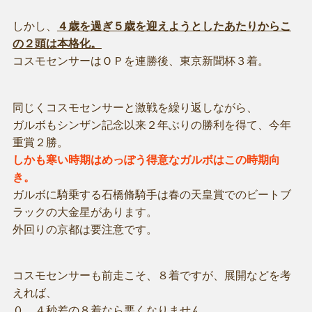
しかし、
４歳を過ぎ５歳を迎えようとしたあたりからこ
の２頭は本格化。
コスモセンサーはＯＰを連勝後、東京新聞杯３着。
同じくコスモセンサーと激戦を繰り返しながら、
ガルボもシンザン記念以来２年ぶりの勝利を得て、今年
重賞２勝。
しかも寒い時期はめっぽう得意なガルボはこの時期向
き。
ガルボに騎乗する石橋脩騎手は春の天皇賞でのビートブ
ラックの大金星があります。
外回りの京都は要注意です。
コスモセンサーも前走こそ、８着ですが、展開などを考
えれば、
０．４秒差の８着なら悪くなりません。