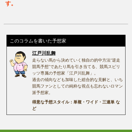
す。
このコラムを書いた予想家
江戸川乱舞
走らない馬から決めていく独自の的中方法“逆走
競馬予想”であたり馬を引き当てる、競馬スピリ
ッツ専属の予想家「江戸川乱舞」。
過去の傾向なども加味した総合的な見解と、いち
競馬ファンとしての純粋な視点も忘れないロマン
派予想家。
得意な予想スタイル：単複・ワイド・三連単 な
ど