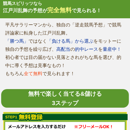
競馬スピリッツなら
完全無料
江戸川乱舞の予想が
で見られる！
平凡サラリーマンから、独自の「逆走競馬予想」で競馬
評論家に転身した江戸川乱舞。
「勝つ馬」
ではなく
「負ける馬」から選ぶ
をモットーに
独自の予想を繰り広げ、
高配当
の
的中レース
を
量産中！
初心者では目の届かない見落とされがちな馬を選び、的
中に導く予想は見事なもの！
もちろん
全て無料
で見られます！
無料で楽しく当てる&儲ける
3ステップ