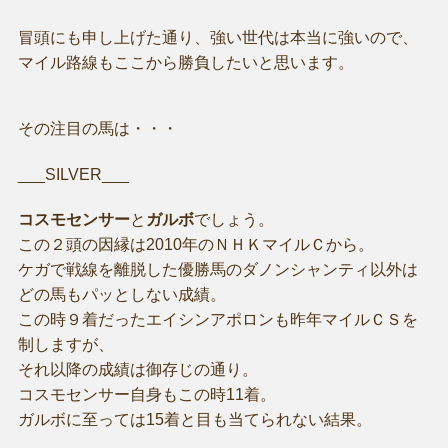
冒頭にも申し上げた通り、強い世代は本当に強いので、
マイル路線もここから勝負したいと思います。
その注目の馬は・・・
___SILVER___
コスモセンサー
と
ガルボ
でしょう。
この２頭の因縁は2010年のＮＨＫマイルＣから。
ケガで戦線を離脱した優勝馬のダノンシャンティ以外は
どの馬もパッとしない成績。
この時９着だったエイシンアポロンも昨年マイルＣＳを
制しますが、
それ以降の成績は御存じの通り。
コスモセンサー自身もこの時11着。
ガルボに至っては15着と目も当てられない結果。