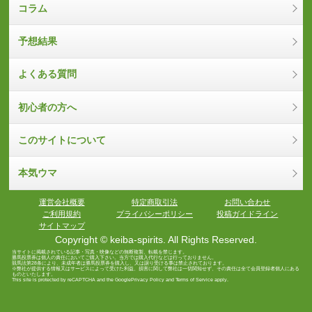
コラム
予想結果
よくある質問
初心者の方へ
このサイトについて
本気ウマ
運営会社概要
特定商取引法
お問い合わせ
ご利用規約
プライバシーポリシー
投稿ガイドライン
サイトマップ
Copyright © keiba-spirits. All Rights Reserved.
当サイトに掲載されている記事・写真・映像などの無断複製、転載を禁じます。
勝馬投票券は個人の責任においてご購入下さい。当方では購入代行などは行っておりません。
競馬法第28条により、未成年者は勝馬投票券を購入し、又は譲り受ける事は禁止されております。
※弊社が提供する情報又はサービスによって受けた利益、損害に関して弊社は一切関知せず、その責任は全て会員登録者個人にある
ものといたします。
This site is protected by reCAPTCHA and the Google
Privacy Policy
and
Terms of Service
apply.