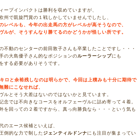
ィープインパクトは勝利を収めていますが、
欧州で凱旋門賞の１戦しかしていませんでしたし、
のレベルも、今年の出走馬の方がレベルが高そうなので、
ヴルが、そうすんなり勝てるのかどうかが怪しい所です。
の不動のセンターの前田敦子さんも卒業したことですし・・・
手の大島優子さん的なポジションの
ルーラーシップ
にも
をする必要がありそうです。
8キロと余裕残しなのは明らかで、今回は上積みも十分に期待
無難にこなせれば、
ヴルとそう大差はないのではないかと見ています。
記念では不向きなコースをオルフェーヴルに詰め寄って４着。
外を回っての２着ですから、真っ向勝負なら・・・という気も
代のエース候補といえば、
圧倒的な力で制した
ジェンティルドンナ
にも注目が集まってい