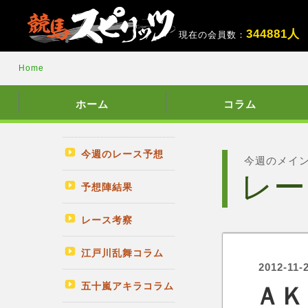
3
4
4
8
8
1
人
現在の会員数：
Home
ホーム
コラム
今週のレース予想
今週のメイ
レー
予想陣結果
レース考察
江戸川乱舞コラム
2012-11-
五十嵐アキラコラム
ＡＫ