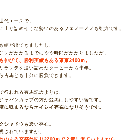
R___
世代エースで、
に上り詰めそうな勢いのある
フェノーメノ
も強力です。
も幅が出てきましたし、
ジンがかかるまでにやや時間がかかりましたが、
も伸びて、勝利実績もある東京2400ｍ。
リランテを追い詰めたダービーから半年。
ら古馬とも十分に勝負できます。
で行われる有馬記念よりは、
ジャパンカップの方が競馬はしやすい筈です。
度に収まるならオイシイ存在になりそうです。
クシャドウ
も恐い存在。
視されていますが、
セのある京都外回り2200ｍで２着に来ていますから、