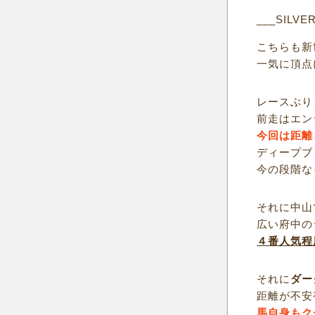
___SILVE
こちらも新
一気に頂点
レースぶり
前走はエン
今回は距離
ディープブ
今の段階な
それに中山
広い府中の
４番人気程
それに
ダー
距離が不安
馬自身もク