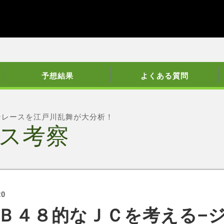
予想結果
よくある質問
ンレースを江戸川乱舞が大分析！
ス考察
20
Ｂ４８的なＪＣを考える−