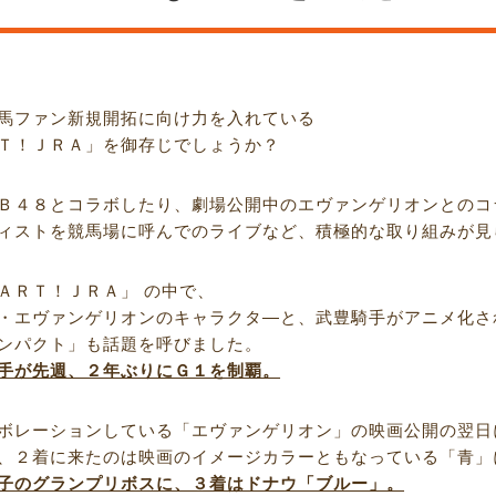
馬ファン新規開拓に向け力を入れている
Ｔ！ＪＲＡ」を御存じでしょうか？
Ｂ４８とコラボしたり、劇場公開中のエヴァンゲリオンとのコ
ィストを競馬場に呼んでのライブなど、積極的な取り組みが見
ＡＲＴ！ＪＲＡ」 の中で、
・エヴァンゲリオンのキャラクタ―と、武豊騎手がアニメ化さ
ンパクト」も話題を呼びました。
手が先週、２年ぶりにＧ１を制覇。
ボレーションしている「エヴァンゲリオン」の映画公開の翌日
、２着に来たのは映画のイメージカラーともなっている「青」
子のグランプリボスに、３着はドナウ「ブルー」。