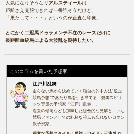
人気になりそうな
リアルスティール
は
距離さえ克服できれば一番強そうだけど、
「果たして・・・」というのが正直な印象。
とにかく二冠馬ドゥラメンテ不在のレースだけに
長距離血統馬による大波乱を期待したい。
このコラムを書いた予想家
江戸川乱舞
走らない馬から決めていく独自の的中方法“逆走
競馬予想”であたり馬を引き当てる、競馬スピリ
ッツ専属の予想家「江戸川乱舞」。
過去の傾向なども加味した総合的な見解と、いち
競馬ファンとしての純粋な視点も忘れないロマン
派予想家。
得意な予想スタイル：単複・ワイド・三連単 な