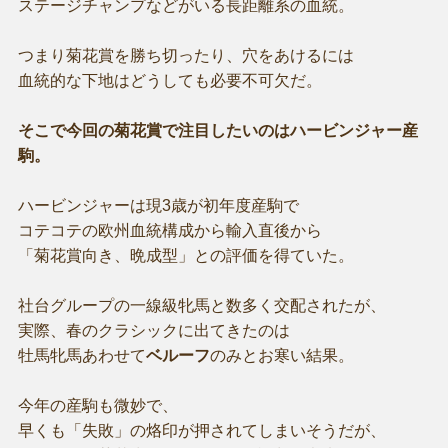
ステージチャンプなどがいる長距離系の血統。
つまり菊花賞を勝ち切ったり、穴をあけるには
血統的な下地はどうしても必要不可欠だ。
そこで今回の菊花賞で注目したいのはハービンジャー産
駒。
ハービンジャーは現3歳が初年度産駒で
コテコテの欧州血統構成から輸入直後から
「菊花賞向き、晩成型」との評価を得ていた。
社台グループの一線級牝馬と数多く交配されたが、
実際、春のクラシックに出てきたのは
牡馬牝馬あわせて
ベルーフ
のみとお寒い結果。
今年の産駒も微妙で、
早くも「失敗」の烙印が押されてしまいそうだが、