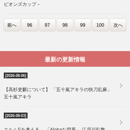
ピオンズカップ－
前へ
96
97
98
99
100
次へ
最新の更新情報
[2026-08-06]
【高杉吏麒について】 「五十嵐アキラの快刀乱麻」
五十嵐アキラ
[2026-08-03]
エルムSを考える。 「Alohaな競馬」 江戸川乱舞