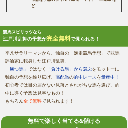
ど
競馬スピリッツなら
完全無料
江戸川乱舞の予想が
で見られる！
平凡サラリーマンから、独自の「逆走競馬予想」で競馬
評論家に転身した江戸川乱舞。
「勝つ馬」
ではなく
「負ける馬」から選ぶ
をモットーに
独自の予想を繰り広げ、
高配当
の
的中レース
を
量産中！
初心者では目の届かない見落とされがちな馬を選び、的
中に導く予想は見事なもの！
もちろん
全て無料
で見られます！
無料で楽しく当てる&儲ける