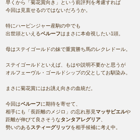
早くから「菊花賞向き」という前評判を考慮すれば
今回は見直せるのではないだろうか。
特にハービンジャー産駒の中でも
出世頭といえる
ベルーフ
はまさに本命視したい1頭。
母はステイゴールドの妹で重賞勝ち馬のレクレドール。
ステイゴールドといえば、もはや説明不要かと思うが
オルフェーヴル・ゴールドシップの父としてお馴染み。
まさに菊花賞にはお誂え向きの血統だ。
今回は
ベルーフ
に期待を寄せて、
相手にも「長距離のメジロ」の忘れ形見
マッサビエル
や
距離が伸びて良さそうな
タンタアレグリア
、
勢いのある
スティーグリッツ
を相手候補に考え中。