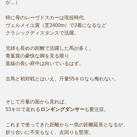
が…）
特に母のレーヴドスカーは現役時代、
ヴェルメイユ賞（芝2400m）で2着になるなど
クラシックディスタンスで活躍。
兄姉も長めの距離で活躍した馬が多く、
青葉賞の豪快な脚を見る限り
直線の長い府中は向いているはず。
古馬と初対戦とはいえ、斤量55キロなら侮れない。
そして斤量の面から見れば、
53キロで走れる
ロンギングダンサー
も要注目。
これまで使ってきた距離から一気の距離延長となるが、
折り合いに不安もなく、左回りも堅実。