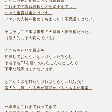
いかにも長い距離に向く血統背景、
これまでの臨戦過程などを踏まえても、
久々の重賞競走とはいえ、
ファンの支持を集めてもまったく不思議ではない。
そもそもこの馬は来年の天皇賞・春候補だった。
（個人的にそう睨んでいる）
ここらあたりで賞金を
加算しておかないといけないだろうし、
そもそもG1を勝つのならこんなところで
下手な競馬はできないはず。
とにかく印を打たなければならない1頭だが、
個人的に気になる馬が何頭かいるのもまた事実。
一線級とこれまで戦ってきて