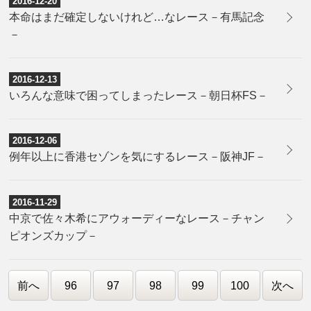
2016-12-20
本命はまだ確定しないけれど…なレース－有馬記念
－
2016-12-13
いろんな意味で困ってしまったレース－朝日杯FS－
2016-12-06
例年以上に香港セゾンを気にするレース－阪神JF－
2016-11-29
中京で佐々木希にアウォーディーなレース－チャン
ピオンズカップ－
前へ
96
97
98
99
100
次へ