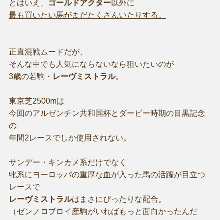
とはいえ、
ゴールドアクター
以外に
最も買いたい馬がまだたくさんいたりする。
正直混戦ムードだが、
そんな中でも人気にならないなら狙いたいのが
3歳の若駒・
レーヴミストラル
。
東京芝2500mは
今回のアルゼンチン共和国杯とダービー時期の目黒記念
の
年間2レースでしか使用されない。
サンデー・キンカメ系だけでなく
牝系にヨーロッパの重厚な血が入った馬の活躍が目立つ
レースで
レーヴミストラル
はまさにぴったりな配合。
（ゼンノロブロイ産駒がいればもっと面白かったんだ