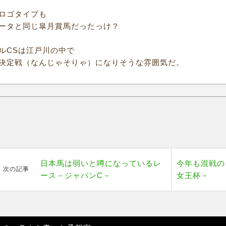
ロゴタイプも
ータと同じ皐月賞馬だったっけ？
ルCSは江戸川の中で
決定戦（なんじゃそりゃ）になりそうな雰囲気だ。
日本馬は弱いと噂になっているレ
今年も混戦の
次の記事
ース－ジャパンC－
女王杯－