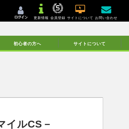
更新情報
会員登録
サイトについて
お問い合わせ
初心者の方へ
サイトについて
マイルCS－