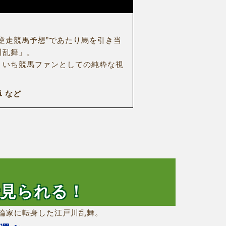
逆走競馬予想”であたり馬を引き当
川乱舞」。
、いち競馬ファンとしての純粋な視
 など
で見られる！
論家に転身した江戸川乱舞。