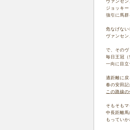
ヴァンセン
ジョッキー
強引に馬群
危なげない
ヴァンセン
で、そのヴ
毎日王冠（
一向に目立
適距離に戻
春の安田記
この路線の
そもそもマ
中長距離馬
もっていか