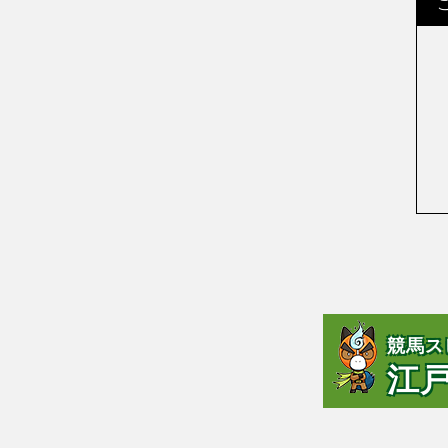
競馬ス
江