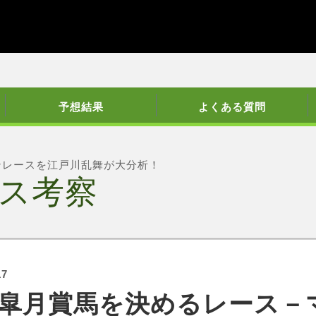
予想結果
よくある質問
ンレースを江戸川乱舞が大分析！
ス考察
17
皐月賞馬を決めるレース－