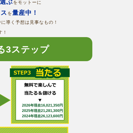
選ぶ
をモットーに
ース
量産中！
を
中に導く予想は見事なもの！
す！
る3ステップ
2026年現在16,021,350円
2025年現在21,281,300円
2024年現在26,123,600円