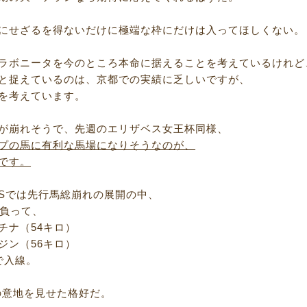
にせざるを得ないだけに極端な枠にだけは入ってほしくない。
ラボニータを今のところ本命に据えることを考えているけれど
と捉えているのは、京都での実績に乏しいですが、
を考えています。
が崩れそうで、先週のエリザベス女王杯同様、
プの馬に有利な馬場になりそうなのが、
です。
Sでは先行馬総崩れの展開の中、
背負って、
チナ（54キロ）
ジン（56キロ）
で入線。
の意地を見せた格好だ。