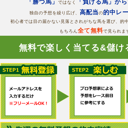
「勝つ馬」
「負ける馬」から
ではなく
高配当
的中レ
独自の予想を繰り広げ、
の
初心者では目の届かない見落とされがちな馬を選び、的
全て無料
もちろん
で見られま
無料で楽しく当てる&儲け