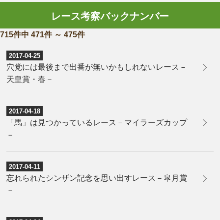
レース考察バックナンバー
715件中 471件 ～ 475件
2017-04-25
穴党には最後まで出番が無いかもしれないレース－
天皇賞・春－
2017-04-18
「馬」は見つかっているレース－マイラーズカップ
－
2017-04-11
忘れられたシンザン記念を思い出すレース－皐月賞
－