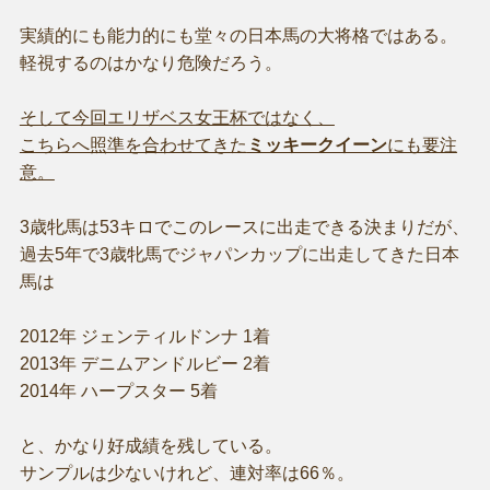
実績的にも能力的にも堂々の日本馬の大将格ではある。
軽視するのはかなり危険だろう。
そして今回エリザベス女王杯ではなく、
こちらへ照準を合わせてきた
ミッキークイーン
にも要注
意。
3歳牝馬は53キロでこのレースに出走できる決まりだが、
過去5年で3歳牝馬でジャパンカップに出走してきた日本
馬は
2012年 ジェンティルドンナ 1着
2013年 デニムアンドルビー 2着
2014年 ハープスター 5着
と、かなり好成績を残している。
サンプルは少ないけれど、連対率は66％。