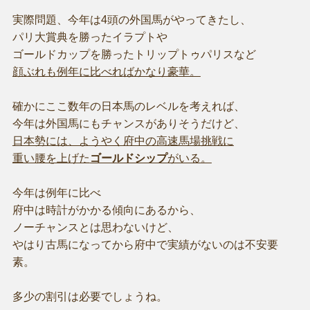
実際問題、今年は4頭の外国馬がやってきたし、
パリ大賞典を勝ったイラプトや
ゴールドカップを勝ったトリップトゥパリスなど
顔ぶれも例年に比べればかなり豪華。
確かにここ数年の日本馬のレベルを考えれば、
今年は外国馬にもチャンスがありそうだけど、
日本勢には、ようやく府中の高速馬場挑戦に
重い腰を上げた
ゴールドシップ
がいる。
今年は例年に比べ
府中は時計がかかる傾向にあるから、
ノーチャンスとは思わないけど、
やはり古馬になってから府中で実績がないのは不安要
素。
多少の割引は必要でしょうね。