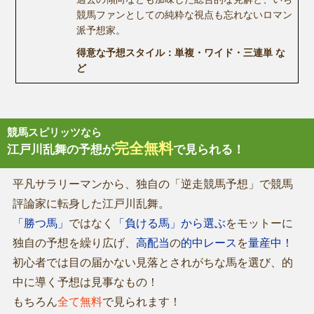
競馬ファンとしての純粋な視点も忘れないロマン
派予想家。
得意な予想スタイル：単複・ワイド・三連単 な
ど
競馬スピリッツなら
完全無料
江戸川乱舞の予想が
で見られる！
平凡サラリーマンから、独自の「逆走競馬予想」で競馬
評論家に転身した江戸川乱舞。
「勝つ馬」
ではなく
「負ける馬」から選ぶ
をモットーに
独自の予想を繰り広げ、
高配当
の
的中レース
を
量産中！
初心者では目の届かない見落とされがちな馬を選び、的
中に導く予想は見事なもの！
もちろん
全て無料
で見られます！