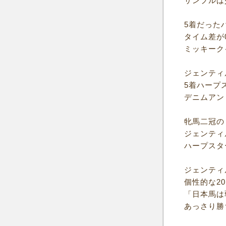
サンプルは
5着だった
タイム差が
ミッキーク
ジェンティ
5着ハープ
デニムアン
牝馬二冠の
ジェンティ
ハープスタ
ジェンティ
個性的な2
「日本馬は
あっさり勝