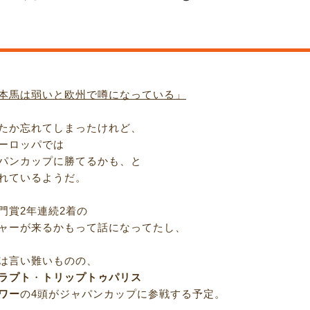
本馬は弱いと欧州で噂になっている」
たか忘れてしまったけれど、
ーロッパでは
パンカップに勝てるかも、と
れているようだ。
門賞2年連続2着の
ャーが来るかもって話になってたし、
は言い難いものの、
ラプト
・
トリップトゥパリス
ワー
の4頭がジャパンカップに参戦する予定。