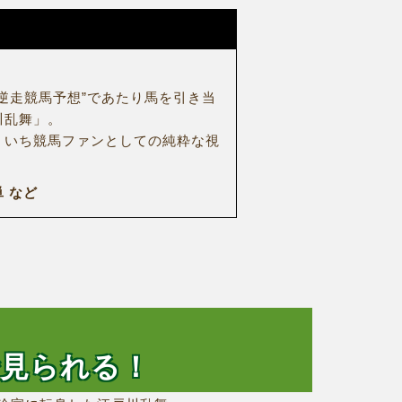
逆走競馬予想”であたり馬を引き当
川乱舞」。
、いち競馬ファンとしての純粋な視
 など
で見られる！