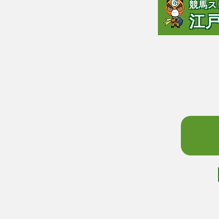
競馬ス
江