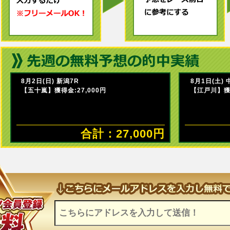
8月2日(日) 新潟7R
8月1日(土) 
【五十嵐】獲得金:27,000円
【江戸川】獲得
合計：27,000円