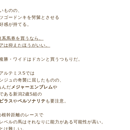
いものの、
ツゴードンキを髣髴とさせる
好感が持てる。
連系馬券を買うなら、
アは抑えたほうがいい。
複勝・ワイドはドカンと買うつもりだ。
アルテミスSでは
ンジュの奇襲に屈したものの、
込んだ
メジャーエンブレム
や
である新潟2歳S組の
ビラス
や
ペルソナリテ
も要注意。
の根幹距離のレースで
レベルの馬はそれなりに能力がある可能性が高い。
とは難しい。