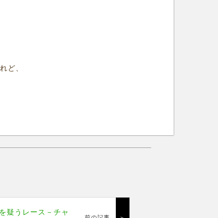
けれど、
を疑うレース－チャ
＞
前の記事