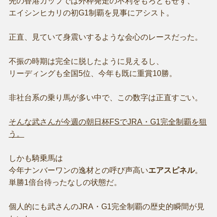
先の香港カップでは外枠発走の不利をもろともせず、
エイシンヒカリの初G1制覇を見事にアシスト。
正直、見ていて身震いするような会心のレースだった。
不振の時期は完全に脱したように見えるし、
リーディングも全国5位、今年も既に重賞10勝。
非社台系の乗り馬が多い中で、この数字は正直すごい。
そんな武さんが今週の朝日杯FSでJRA・G1完全制覇を狙
う。
しかも騎乗馬は
今年ナンバーワンの逸材との呼び声高い
エアスピネル
。
単勝1倍台待ったなしの状態だ。
個人的にも武さんのJRA・G1完全制覇の歴史的瞬間が見