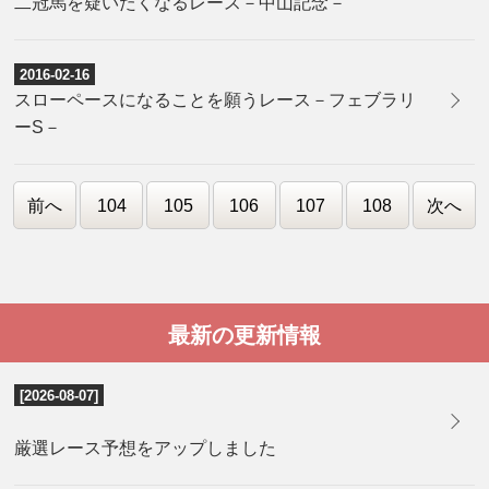
二冠馬を疑いたくなるレース－中山記念－
2016-02-16
スローペースになることを願うレース－フェブラリ
ーS－
前へ
104
105
106
107
108
次へ
最新の更新情報
[2026-08-07]
厳選レース予想をアップしました