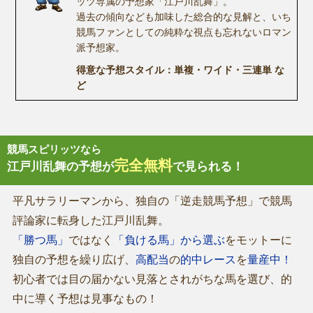
ッツ専属の予想家「江戸川乱舞」。
過去の傾向なども加味した総合的な見解と、いち
競馬ファンとしての純粋な視点も忘れないロマン
派予想家。
得意な予想スタイル：単複・ワイド・三連単 な
ど
競馬スピリッツなら
完全無料
江戸川乱舞の予想が
で見られる！
平凡サラリーマンから、独自の「逆走競馬予想」で競馬
評論家に転身した江戸川乱舞。
「勝つ馬」
ではなく
「負ける馬」から選ぶ
をモットーに
独自の予想を繰り広げ、
高配当
の
的中レース
を
量産中！
初心者では目の届かない見落とされがちな馬を選び、的
中に導く予想は見事なもの！