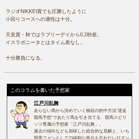
ラジオNIKKEI賞でも圧勝したように
小回りコースへの適性は十分。
天皇賞・秋ではラブリーデイから0.2秒差。
イスラボニータとはタイム差なし。
十分勝負になる。
このコラムを書いた予想家
江戸川乱舞
走らない馬から決めていく独自の的中方法“逆走
競馬予想”であたり馬を引き当てる、競馬スピリ
ッツ専属の予想家「江戸川乱舞」。
過去の傾向なども加味した総合的な見解と、いち
競馬ファンとしての純粋な視点も忘れないロマン