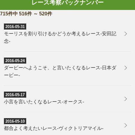
レース考察バックナンバー
715件中 516件 ～ 520件
2016-05-31
モーリスを割り引けるかどうか考えるレース-安田記
念-
2016-05-24
​ダービーへようこそ、と言いたくなるレース-日本ダ
ービー-
2016-05-17
​小言を言いたくなるレース-オークス-
2016-05-10
都合よく考えたいレース-ヴィクトリアマイル-