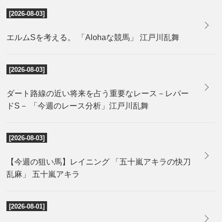
[2026-08-03]
エルムSを考える。 「Alohaな競馬」 江戸川乱舞
[2026-08-03]
ダート路線の近い将来を占う重要なレース－レパー
ドS－ 「今週のレース分析」江戸川乱舞
[2026-08-03]
【今週の狙い馬】レイニング 「五十嵐アキラの快刀
乱麻」 五十嵐アキラ
[2026-08-01]