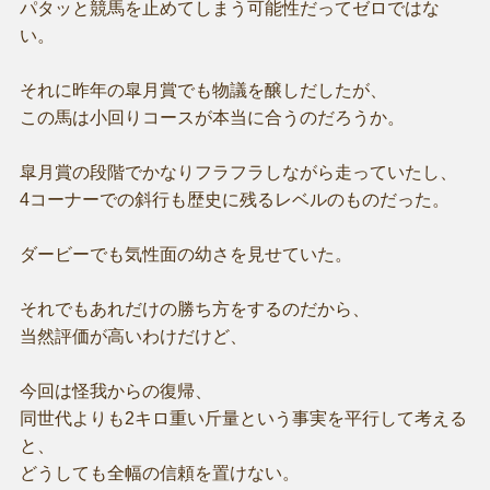
パタッと競馬を止めてしまう可能性だってゼロではな
い。
それに昨年の皐月賞でも物議を醸しだしたが、
この馬は小回りコースが本当に合うのだろうか。
皐月賞の段階でかなりフラフラしながら走っていたし、
4コーナーでの斜行も歴史に残るレベルのものだった。
ダービーでも気性面の幼さを見せていた。
それでもあれだけの勝ち方をするのだから、
当然評価が高いわけだけど、
今回は怪我からの復帰、
同世代よりも2キロ重い斤量という事実を平行して考える
と、
どうしても全幅の信頼を置けない。