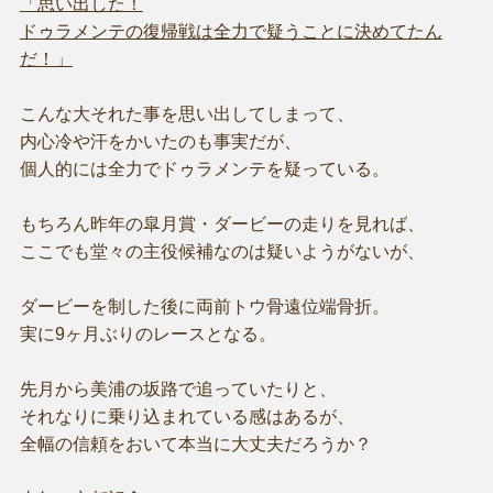
「思い出した！
ドゥラメンテの復帰戦は全力で疑うことに決めてたん
だ！」
こんな大それた事を思い出してしまって、
内心冷や汗をかいたのも事実だが、
個人的には全力でドゥラメンテを疑っている。
もちろん昨年の皐月賞・ダービーの走りを見れば、
ここでも堂々の主役候補なのは疑いようがないが、
ダービーを制した後に両前トウ骨遠位端骨折。
実に9ヶ月ぶりのレースとなる。
先月から美浦の坂路で追っていたりと、
それなりに乗り込まれている感はあるが、
全幅の信頼をおいて本当に大丈夫だろうか？