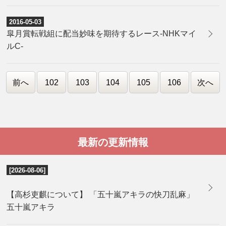
2016-05-03
​皐月賞転戦組に配当妙味を期待するレース-NHKマイ
ルC-
前へ
102
103
104
105
106
次へ
最新の更新情報
[2026-08-06]
【高杉吏麒について】 「五十嵐アキラの快刀乱麻」
五十嵐アキラ