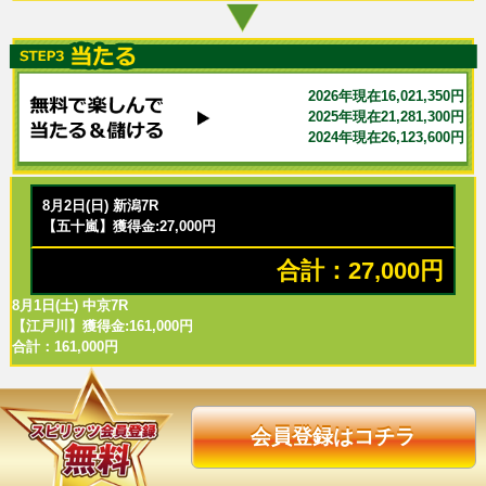
2026年現在16,021,350円
2025年現在21,281,300円
2024年現在26,123,600円
8月2日(日) 新潟7R
【五十嵐】獲得金:27,000円
合計：27,000円
8月1日(土) 中京7R
【江戸川】獲得金:161,000円
合計：161,000円
会員登録はコチラ