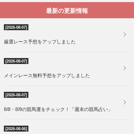
最新の更新情報
[2026-08-07]
厳選レース予想をアップしました
[2026-08-07]
メインレース無料予想をアップしました
[2026-08-07]
8/8・8/9の競馬運をチェック！「週末の競馬占い」
[2026-08-06]