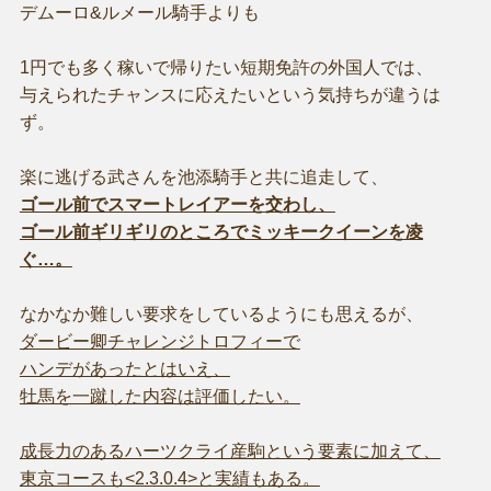
デムーロ&ルメール騎手よりも
1円でも多く稼いで帰りたい短期免許の外国人では、
与えられたチャンスに応えたいという気持ちが違うは
ず。
楽に逃げる武さんを池添騎手と共に追走して、
ゴール前でスマートレイアーを交わし、
ゴール前ギリギリのところでミッキークイーンを凌
ぐ…。
なかなか難しい要求をしているようにも思えるが、
ダービー卿チャレンジトロフィーで
ハンデがあったとはいえ、
牡馬を一蹴した内容は評価したい。
成長力のあるハーツクライ産駒という要素に加えて、
東京コースも<2.3.0.4>と実績もある。