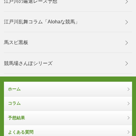
江戸川の厳選レース予想
江戸川乱舞コラム「Alohaな競馬」
馬スピ黒板
競馬場さんぽシリーズ
ホーム
コラム
予想結果
よくある質問