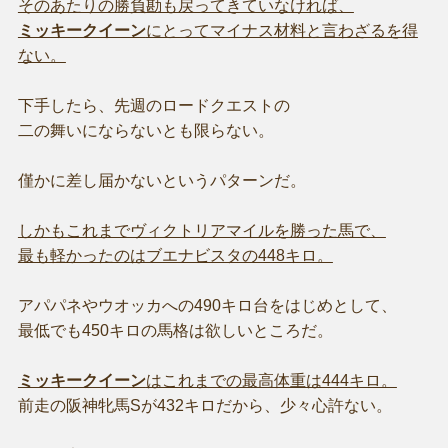
そのあたりの勝負勘も戻ってきていなければ、
ミッキークイーン
にとってマイナス材料と言わざるを得
ない。
下手したら、先週のロードクエストの
二の舞いにならないとも限らない。
僅かに差し届かないというパターンだ。
しかもこれまでヴィクトリアマイルを勝った馬で、
最も軽かったのはブエナビスタの448キロ。
アパパネやウオッカへの490キロ台をはじめとして、
最低でも450キロの馬格は欲しいところだ。
ミッキークイーン
はこれまでの最高体重は444キロ。
前走の阪神牝馬Sが432キロだから、少々心許ない。