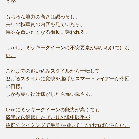
うか。
もちろん地力の高さは認めるし、
去年の秋華賞の内容を見ていたら、
馬券を買いたくなる衝動に襲われる。
しかし、
ミッキークイーン
に不安要素が無いわけではな
い。
これまでの追い込みスタイルから一転して、
逃げるスタイルに変貌を遂げた
スマートレイアー
が今回
の目標。
しかも乗り役は逃がしたら怖い武さん。
いかに
ミッキークイーン
の能力が高くても、
怪我から復帰したばかりの浜中騎手が
抜群のタイミングで馬群を捌いてこなければならない。