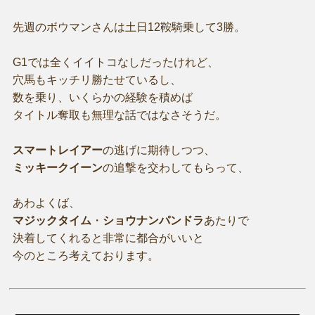
先週のボウマンさんは土日12鞍騎乗して3勝。
G1では全くイイトコなしだったけれど、
穴馬もキッチリ勝たせているし、
数を乗り、いくらかの経験を積めば
タイトル奪取も無理な話ではなさそうだ。
スマートレイアー
の逃げに期待しつつ、
ミッキークイーン
の追撃を交わしてもらって、
あわよくば、
マジックタイム
・
ショウナンパンドラ
あたりで
決着してくれると非常に都合がいいと
今のところ考えております。