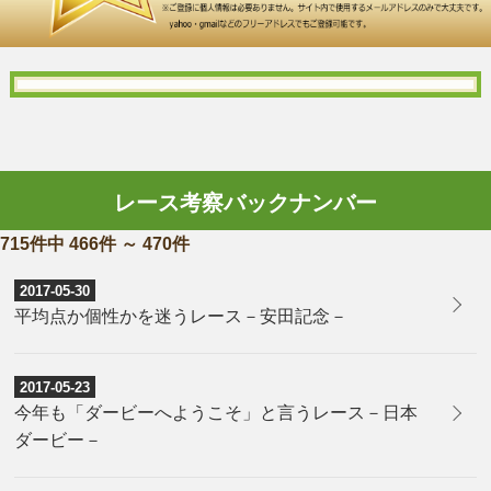
レース考察バックナンバー
715件中 466件 ～ 470件
2017-05-30
平均点か個性かを迷うレース－安田記念－
2017-05-23
今年も「ダービーへようこそ」と言うレース－日本
ダービー－