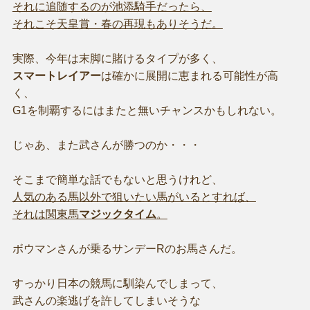
それに追随するのが池添騎手だったら、
それこそ天皇賞・春の再現もありそうだ。
実際、今年は末脚に賭けるタイプが多く、
スマートレイアー
は確かに展開に恵まれる可能性が高
く、
G1を制覇するにはまたと無いチャンスかもしれない。
じゃあ、また武さんが勝つのか・・・
そこまで簡単な話でもないと思うけれど、
人気のある馬以外で狙いたい馬がいるとすれば、
それは関東馬
マジックタイム
。
ボウマンさんが乗るサンデーRのお馬さんだ。
すっかり日本の競馬に馴染んでしまって、
武さんの楽逃げを許してしまいそうな