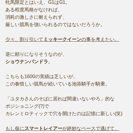
牝馬限定とはいえ、G1はG1。
ある程度馬格がなければ、
消耗の激しさに耐えられず、
厳しい競馬を強いられるのではないだろうか。
少々、割り引いて
ミッキークイーン
の事を考えたい。
逆に頼りになりそうなのが、
ショウナンパンドラ
。
こちらも1600の実績は乏しいが、
この春惜しい競馬が続いている池添騎手が騎乗。
「ユタカさんのそばに居れば間違いないやろ」的な
ポジショニング(?)で
カレンミロティックで穴を開けたのは記憶に新しい(笑)
もし仮に
スマートレイアー
が絶妙なペースで逃げて、