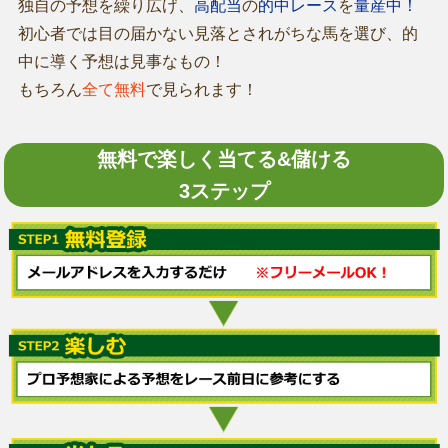
独自の予想を繰り広げ、
高配当
の
的中レース
を
量産中！
初心者では目の届かない見落とされがちな馬を選び、的
中に導く予想は見事なもの！
もちろん
全て無料
で見られます！
無料で楽しく当てる&儲ける
3ステップ