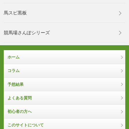
馬スピ黒板
競馬場さんぽシリーズ
ホーム
コラム
予想結果
よくある質問
初心者の方へ
このサイトについて