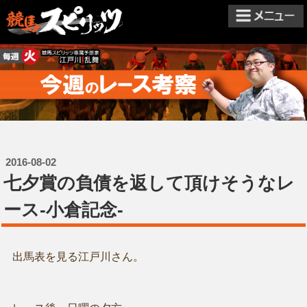
2016-08-02
七夕賞の負債を返して頂けそうなレ
ース-小倉記念-
出馬表を見る江戸川さん。