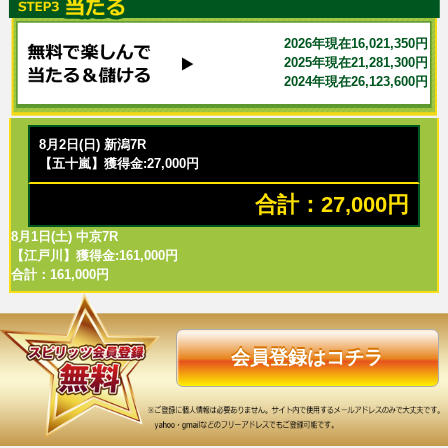
2026年現在16,021,350円
2025年現在21,281,300円
2024年現在26,123,600円
8月2日(日) 新潟7R
【五十嵐】獲得金:27,000円
合計：27,000円
8月1日(土) 中京7R
【江戸川】獲得金:161,000円
合計：161,000円
会員登録はコチラ