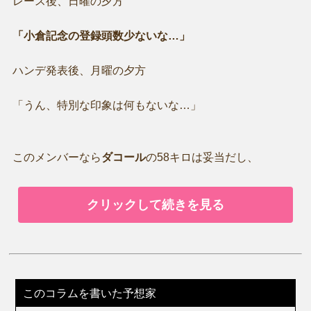
レース後、日曜の夕方
「小倉記念の登録頭数少ないな…」
ハンデ発表後、月曜の夕方
「うん、特別な印象は何もないな…」
このメンバーなら
ダコール
の58キロは妥当だし、
クリックして続きを見る
このコラムを書いた予想家