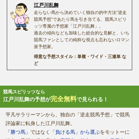
江戸川乱舞
走らない馬から決めていく独自の的中方法“逆走
競馬予想”であたり馬を引き当てる、競馬スピリ
ッツ専属の予想家「江戸川乱舞」。
過去の傾向なども加味した総合的な見解と、いち
競馬ファンとしての純粋な視点も忘れないロマン
派予想家。
得意な予想スタイル：単複・ワイド・三連単 な
ど
競馬スピリッツなら
完全無料
江戸川乱舞の予想が
で見られる！
平凡サラリーマンから、独自の「逆走競馬予想」で競馬
評論家に転身した江戸川乱舞。
「勝つ馬」
ではなく
「負ける馬」から選ぶ
をモットーに