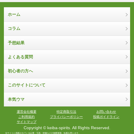
ホーム
コラム
予想結果
よくある質問
初心者の方へ
このサイトについて
本気ウマ
運営会社概要
特定商取引法
お問い合わせ
ご利用規約
プライバシーポリシー
投稿ガイドライン
サイトマップ
Copyright © keiba-spirits. All Rights Reserved.
当サイトに掲載されている記事・写真・映像などの無断複製、転載を禁じます。