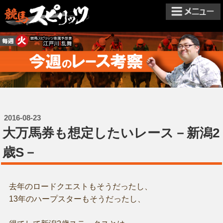
2016-08-23
大万馬券も想定したいレース－新潟2
歳S－
去年のロードクエストもそうだったし、
13年のハープスターもそうだったし、