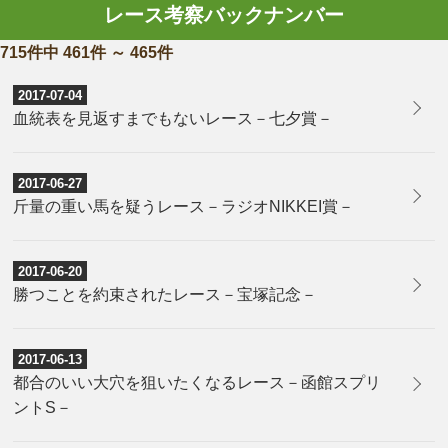
レース考察バックナンバー
715件中 461件 ～ 465件
2017-07-04
血統表を見返すまでもないレース－七夕賞－
2017-06-27
斤量の重い馬を疑うレース－ラジオNIKKEI賞－
2017-06-20
勝つことを約束されたレース－宝塚記念－
2017-06-13
都合のいい大穴を狙いたくなるレース－函館スプリ
ントS－