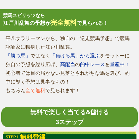
競馬スピリッツなら
完全無料
江戸川乱舞の予想が
で見られる！
平凡サラリーマンから、独自の「逆走競馬予想」で競馬
評論家に転身した江戸川乱舞。
「勝つ馬」
ではなく
「負ける馬」から選ぶ
をモットーに
独自の予想を繰り広げ、
高配当
の
的中レース
を
量産中！
初心者では目の届かない見落とされがちな馬を選び、的
中に導く予想は見事なもの！
もちろん
全て無料
で見られます！
無料で楽しく当てる&儲ける
3ステップ