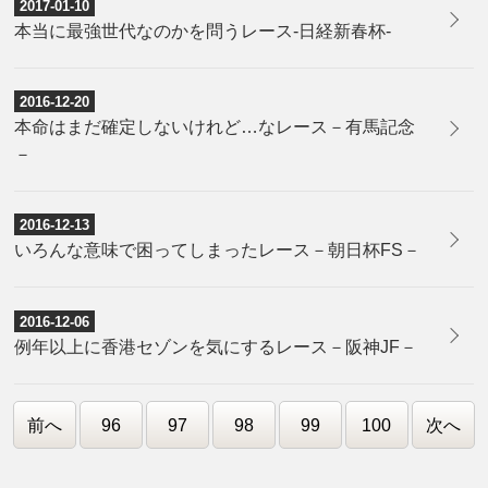
2017-01-10
本当に最強世代なのかを問うレース-日経新春杯-
2016-12-20
本命はまだ確定しないけれど…なレース－有馬記念
－
2016-12-13
いろんな意味で困ってしまったレース－朝日杯FS－
2016-12-06
例年以上に香港セゾンを気にするレース－阪神JF－
前へ
96
97
98
99
100
次へ