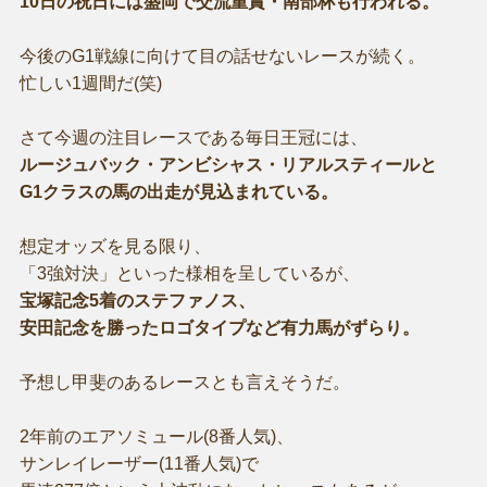
10日の祝日には盛岡で交流重賞・南部杯も行われる。
今後のG1戦線に向けて目の話せないレースが続く。
忙しい1週間だ(笑)
さて今週の注目レースである毎日王冠には、
ルージュバック・アンビシャス・リアルスティールと
G1クラスの馬の出走が見込まれている。
想定オッズを見る限り、
「3強対決」といった様相を呈しているが、
宝塚記念5着のステファノス、
安田記念を勝ったロゴタイプなど有力馬がずらり。
予想し甲斐のあるレースとも言えそうだ。
2年前のエアソミュール(8番人気)、
サンレイレーザー(11番人気)で