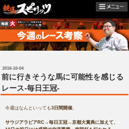
2016-10-04
前に行きそうな馬に可能性を感じる
レース-毎日王冠-
今週はなんといっても
3日間開催
。
サウジアラビアRC→毎日王冠→京都大賞典に加えて、