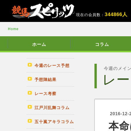
3
4
4
8
6
6
人
現在の会員数：
Home
ホーム
コラム
今週のレース予想
今週のメイ
レー
予想陣結果
レース考察
江戸川乱舞コラム
2016-12-
五十嵐アキラコラム
本命