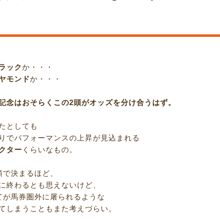
ラック
か・・・
ヤモンド
か・・・
記念はおそらくこの2頭がオッズを分け合うはず。
たとしても
りでパフォーマンスの上昇が見込まれる
クター
くらいなもの。
頭で決まるほど、
に終わるとも思えないけど、
てが馬券圏外に屠られるような
てしまうこともまた考えづらい。