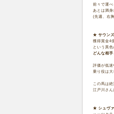
前々で運べ
あとは満身
(先週、右
★ サウン
獲得賞金4億
という異色
どんな相手
評価が低迷
乗り役は大
この馬は絶
江戸川さん
★ シュヴ