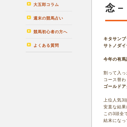
大五郎コラム
念－
週末の競馬占い
競馬初心者の方へ
キタサンブ
よくある質問
サトノダイ
今年の有馬
割って入っ
コース替わ
ゴールドア
上位人気3
安直な結果
この3頭全
結末になっ