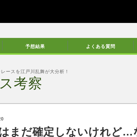
予想結果
よくある質問
ンレースを江戸川乱舞が大分析！
ス考察
20
はまだ確定しないけれど…