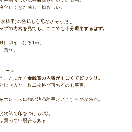
イ産駒らしい成長曲線を描いている馬。
格化してきた感じで頼もしい。
福永騎手)の怪我も心配なさそうだし
ップの内容を見ても、ここでも十分通用するはず。
対に印をつける1頭。
は買う。
ツエース
う。とにかく
金鯱賞の内容がすごくてビックリ。
と比べると一枚二枚格が落ちるのも事実。
を大レースに強い池添騎手がどうするかが焦点。
況次第で印をつける1頭。
は買わない場合もある。