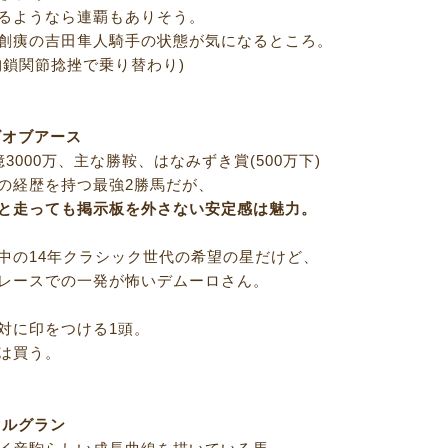
るようなら連覇もありそう。
創痍の吉田隼人騎手の状態が気になるところ。
胸鎖関節捻挫で乗り替わり)
ズオブアース
3000万、主な勝鞍、はなみずき賞(500万下)
の経歴を持つ最強2勝馬だが、
と走っても掲示板を外さない安定感は魅力。
中の14年クラシック世代の希望の星だけど、
レースでの一発が怖いデムーロさん。
対に印をつける1頭。
は買う。
ァルグラン