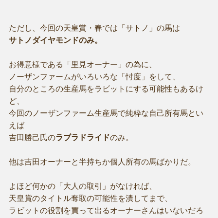
ただし、今回の天皇賞・春では「サトノ」の馬は
サトノダイヤモンドのみ。
お得意様である「里見オーナー」の為に、
ノーザンファームがいろいろな「忖度」をして、
自分のところの生産馬をラビットにする可能性もあるけ
ど、
今回のノーザンファーム生産馬で純粋な自己所有馬とい
えば
吉田勝己氏の
ラブラドライド
のみ。
他は吉田オーナーと半持ちか個人所有の馬ばかりだ。
よほど何かの「大人の取引」がなければ、
天皇賞のタイトル奪取の可能性を潰してまで、
ラビットの役割を買って出るオーナーさんはいないだろ