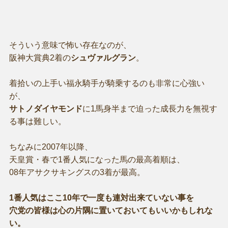
そういう意味で怖い存在なのが、
阪神大賞典2着の
シュヴァルグラン
。
着拾いの上手い福永騎手が騎乗するのも非常に心強い
が、
サトノダイヤモンド
に1馬身半まで迫った成長力を無視す
る事は難しい。
ちなみに2007年以降、
天皇賞・春で1番人気になった馬の最高着順は、
08年アサクサキングスの3着が最高。
1番人気はここ10年で一度も連対出来ていない事を
穴党の皆様は心の片隅に置いておいてもいいかもしれな
い。