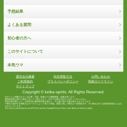
予想結果
よくある質問
初心者の方へ
このサイトについて
本気ウマ
運営会社概要
特定商取引法
お問い合わせ
ご利用規約
プライバシーポリシー
投稿ガイドライン
サイトマップ
Copyright © keiba-spirits. All Rights Reserved.
当サイトに掲載されている記事・写真・映像などの無断複製、転載を禁じます。
勝馬投票券は個人の責任においてご購入下さい。当方では購入代行などは行っておりません。
競馬法第28条により、未成年者は勝馬投票券を購入し、又は譲り受ける事は禁止されております。
※弊社が提供する情報又はサービスによって受けた利益、損害に関して弊社は一切関知せず、その責任は全て会員登録者個人にある
ものといたします。
This site is protected by reCAPTCHA and the Google
Privacy Policy
and
Terms of Service
apply.