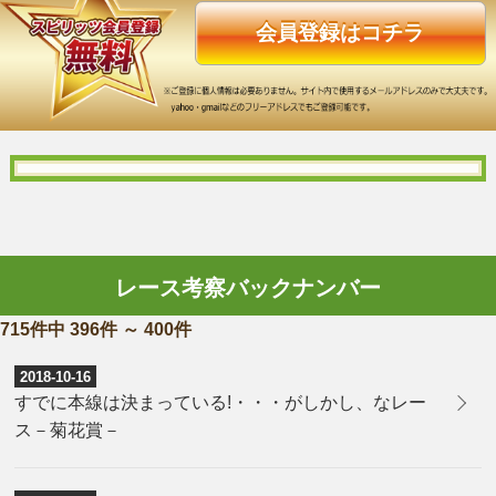
会員登録はコチラ
レース考察バックナンバー
715件中 396件 ～ 400件
2018-10-16
すでに本線は決まっている!・・・がしかし、なレー
ス－菊花賞－