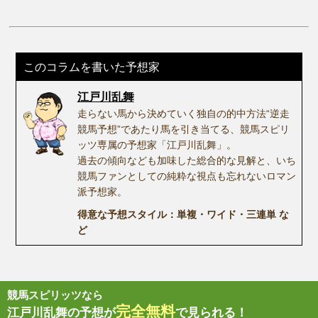
このコラムを書いた予想家
江戸川乱舞
走らない馬から決めていく独自の的中方法“逆走
競馬予想”であたり馬を引き当てる、競馬スピリ
ッツ専属の予想家「江戸川乱舞」。
過去の傾向なども加味した総合的な見解と、いち
競馬ファンとしての純粋な視点も忘れないロマン
派予想家。
得意な予想スタイル：単複・ワイド・三連単 な
ど
競馬スピリッツなら
完全無料
江戸川乱舞の予想が
で見られる！