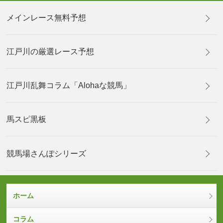
メインレース無料予想
江戸川の厳選レース予想
江戸川乱舞コラム「Alohaな競馬」
馬スピ黒板
競馬場さんぽシリーズ
ホーム
コラム