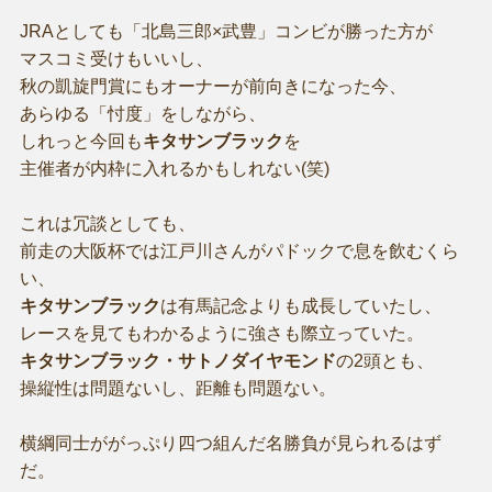
JRAとしても「北島三郎×武豊」コンビが勝った方が
マスコミ受けもいいし、
秋の凱旋門賞にもオーナーが前向きになった今、
あらゆる「忖度」をしながら、
しれっと今回も
キタサンブラック
を
主催者が内枠に入れるかもしれない(笑)
これは冗談としても、
前走の大阪杯では江戸川さんがパドックで息を飲むくら
い、
キタサンブラック
は有馬記念よりも成長していたし、
レースを見てもわかるように強さも際立っていた。
キタサンブラック・サトノダイヤモンド
の2頭とも、
操縦性は問題ないし、距離も問題ない。
横綱同士ががっぷり四つ組んだ名勝負が見られるはず
だ。