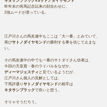
キタサンブラックVSサトノダイヤモンド
昨年末の有馬記念以来の顔合わせに、
2強ムードが漂っている。
江戸川さんの馬友連中もここは「大一番」とみていて、
再び
サトノダイヤモンド
の勝利する事を信じて止まな
い。
その馬友連中の中でも一番のサトダイさん信者は、
今回の天皇賞・春のライバルをなぜか、
ディーマジェスティ
と見ているようだが、
江戸川さん個人の見解としては、
下馬評通り
サトノダイヤモンド
の相手は
キタサンブラック
で良いと想う。
そりゃそうだろう。