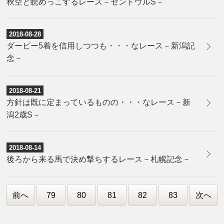
秋空と睨めっこするレース－セントウルS－
2018-08-28
ダービー5着を信用しつつも・・・なレース－新潟記
念－
2018-08-21
方針は既に定まっているものの・・・なレース－新
潟2歳S－
2018-08-14
後ろから来る馬で決め撃ちするレース－札幌記念－
前へ
79
80
81
82
83
次へ