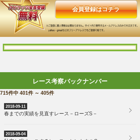
会員登録はコチラ
レース考察バックナンバー
715件中 401件 ～ 405件
2018-09-11
春までの実績を見直すレース－ローズS－
2018-09-04