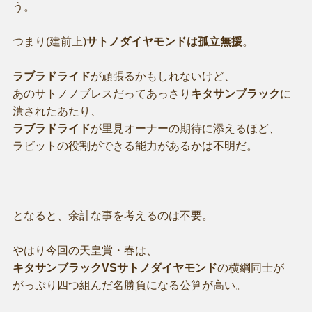
う。
つまり(建前上)
サトノダイヤモンドは孤立無援
。
ラブラドライド
が頑張るかもしれないけど、
あのサトノノブレスだってあっさり
キタサンブラック
に
潰されたあたり、
ラブラドライド
が里見オーナーの期待に添えるほど、
ラビットの役割ができる能力があるかは不明だ。
となると、余計な事を考えるのは不要。
やはり今回の天皇賞・春は、
キタサンブラックVSサトノダイヤモンド
の横綱同士が
がっぷり四つ組んだ名勝負になる公算が高い。