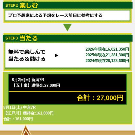
2026年現在16,021,350円
2025年現在21,281,300円
2024年現在26,123,600円
8月2日(日) 新潟7R
【五十嵐】獲得金:27,000円
合計：27,000円
8月1日(土) 中京7R
【江戸川】獲得金:161,000円
合計：161,000円