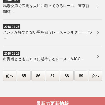
2018-01-30
馬場次第で穴馬を大胆に狙ってみるレース－東京新
聞杯－
2018-01-23
ハンデが軽すぎない馬を狙うレース－シルクロードS
－
2018-01-16
出資者とともにＢＢに期待するレース－AJCC－
前へ
85
86
87
88
89
次へ
最新の更新情報