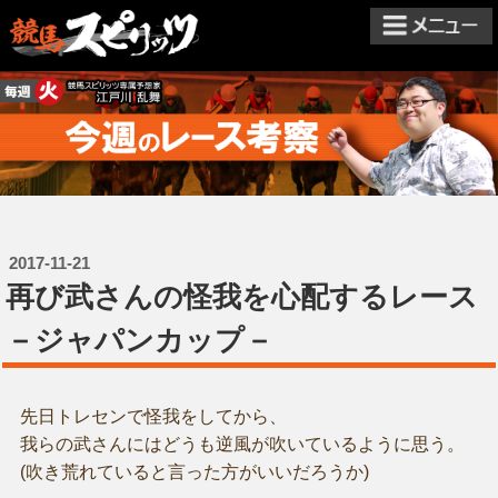
2017-11-21
再び武さんの怪我を心配するレース
－ジャパンカップ－
先日トレセンで怪我をしてから、
我らの武さんにはどうも逆風が吹いているように思う。
(吹き荒れていると言った方がいいだろうか)