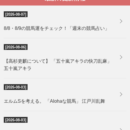
[2026-08-07]
8/8・8/9の競馬運をチェック！「週末の競馬占い」
[2026-08-06]
【高杉吏麒について】 「五十嵐アキラの快刀乱麻」
五十嵐アキラ
[2026-08-03]
エルムSを考える。 「Alohaな競馬」 江戸川乱舞
[2026-08-03]