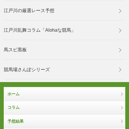
江戸川の厳選レース予想
江戸川乱舞コラム「Alohaな競馬」
馬スピ黒板
競馬場さんぽシリーズ
ホーム
コラム
予想結果