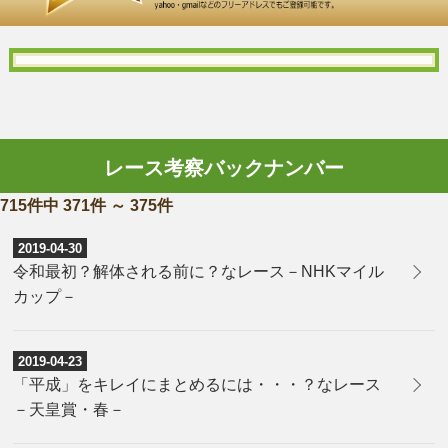
レース考察バックナンバー
715件中 371件 ～ 375件
2019-04-30
令和最初？解体される前に？なレース－NHKマイル
カップ－
2019-04-23
「平成」をキレイにまとめるには・・・？なレース
－天皇賞・春－