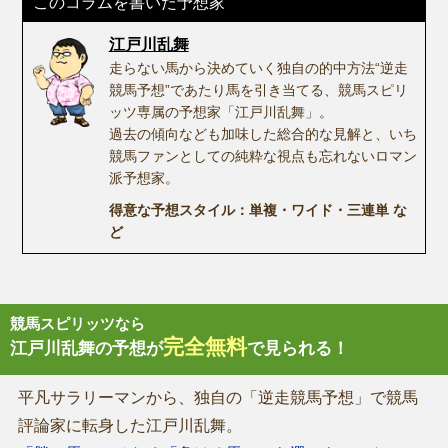
このコラムを書いた予想家
江戸川乱舞
走らない馬から決めていく独自の的中方法“逆走
競馬予想”であたり馬を引き当てる、競馬スピリ
ッツ専属の予想家「江戸川乱舞」。
過去の傾向なども加味した総合的な見解と、いち
競馬ファンとしての純粋な視点も忘れないロマン
派予想家。
得意な予想スタイル：単複・ワイド・三連単 な
ど
競馬スピリッツなら
完全無料
江戸川乱舞の予想が
で見られる！
平凡サラリーマンから、独自の「逆走競馬予想」で競馬
評論家に転身した江戸川乱舞。