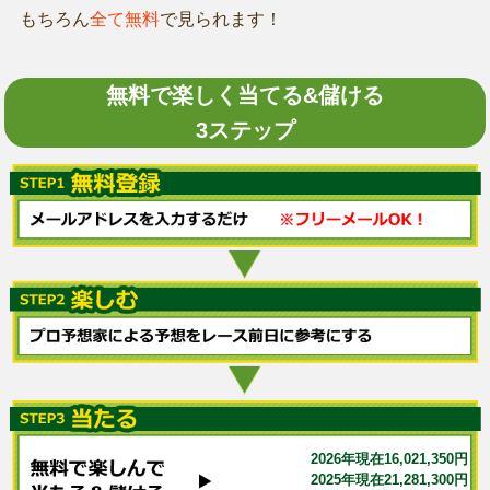
もちろん
全て無料
で見られます！
無料で楽しく当てる&儲ける
3ステップ
2026年現在16,021,350円
2025年現在21,281,300円