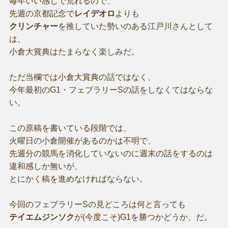
毎年いい感じで荒れるので、
先週の京都記念で
レイデオロ
よりも
クリンチャー
を推していた勢いのある江戸川さんとして
は、
小倉大賞典はたまらなく楽しみだ。
ただ当欄では小倉大賞典の話ではなく、
今年最初のG1・フェブラリーSの話をしなくてはならな
い。
この原稿を書いている段階では、
火曜日の小倉開催があるのかは不明で、
先週分の競馬を消化していないのに週末の話をするのは
違和感しか無いが、
とにかく稿を進めなければならない。
今回のフェブラリーSの見どころは何と言っても
テイエムジンソク
が(今度こそ)G1を勝つかどうか、だ。