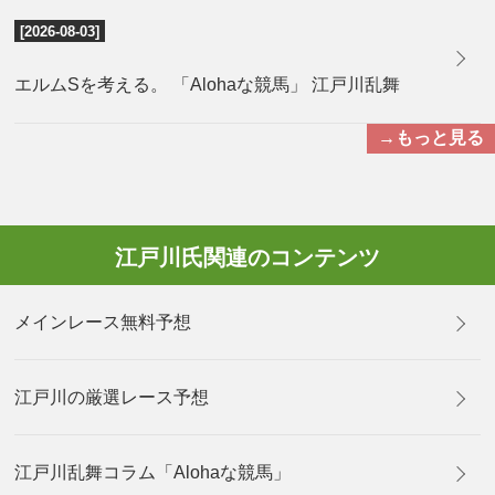
[2026-08-03]
エルムSを考える。 「Alohaな競馬」 江戸川乱舞
→もっと見る
江戸川氏関連のコンテンツ
メインレース無料予想
江戸川の厳選レース予想
江戸川乱舞コラム「Alohaな競馬」