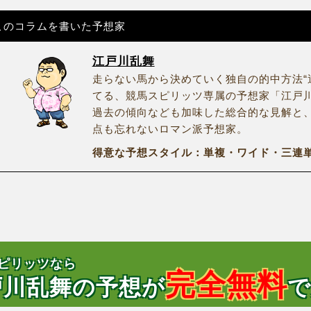
このコラムを書いた予想家
江戸川乱舞
走らない馬から決めていく独自の的中方法“
てる、競馬スピリッツ専属の予想家「江戸
過去の傾向なども加味した総合的な見解と
点も忘れないロマン派予想家。
得意な予想スタイル：単複・ワイド・三連単
ピリッツなら
完全無料
戸川乱舞の予想が