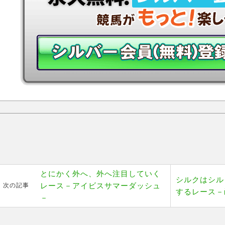
とにかく外へ、外へ注目していく
シルクはシル
レース－アイビスサマーダッシュ
次の記事
するレース－
－