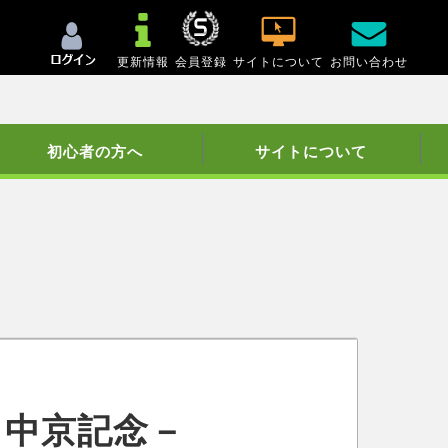
更新情報
会員登録
サイトについて
お問い合わせ
初心者の方へ
サイトについて
－中京記念－