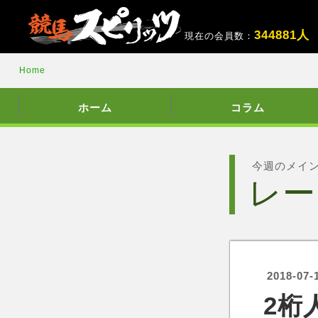
3
4
4
8
8
1
人
現在の会員数：
Home
ホーム
コラム
今週のメイ
レー
2018-07-
2桁