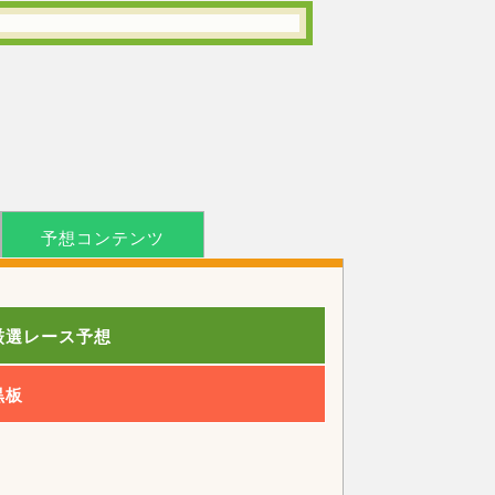
予想コンテンツ
厳選レース予想
黒板