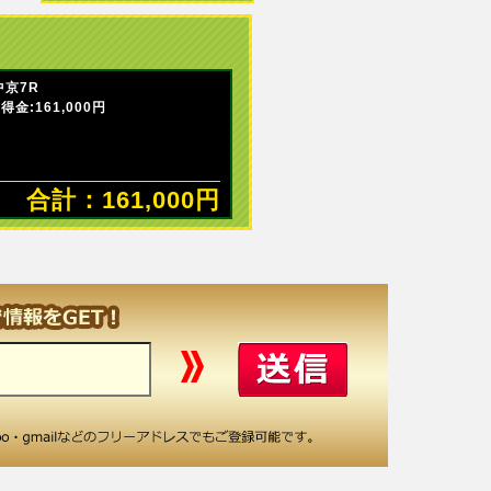
中京7R
金:161,000円
合計：161,000円