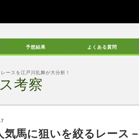
予想結果
よくある質問
ンレースを江戸川乱舞が大分析！
ス考察
17
人気馬に狙いを絞るレース