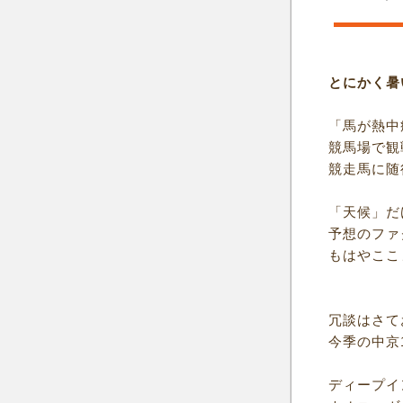
とにかく暑
「馬が熱中
競馬場で観
競走馬に随
「天候」だ
予想のファ
もはやここ
冗談はさて
今季の中京1
ディープイ