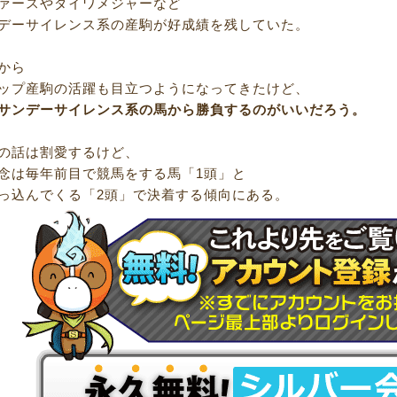
ァースやダイワメジャーなど
デーサイレンス系の産駒が好成績を残していた。
から
ップ産駒の活躍も目立つようになってきたけど、
サンデーサイレンス系の馬から勝負するのがいいだろう。
の話は割愛するけど、
念は毎年前目で競馬をする馬「1頭」と
っ込んでくる「2頭」で決着する傾向にある。