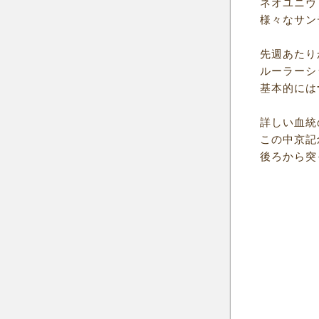
ネオユニヴ
様々なサン
先週あたり
ルーラーシ
基本的には
詳しい血統
この中京記
後ろから突