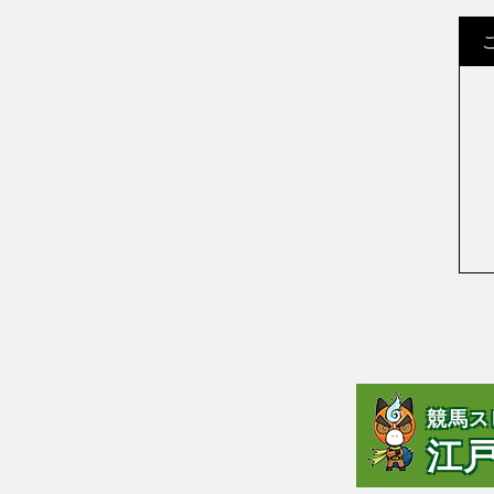
競馬ス
江