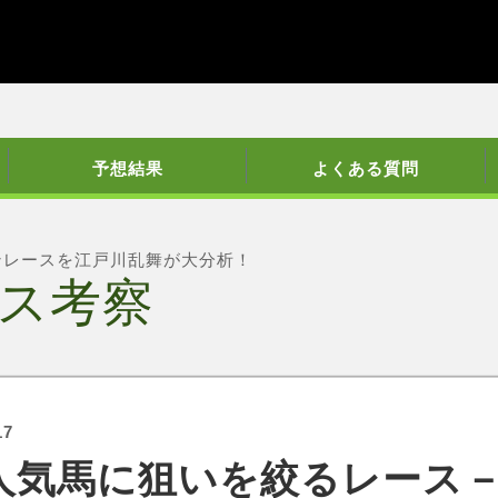
予想結果
よくある質問
ンレースを江戸川乱舞が大分析！
ス考察
17
人気馬に狙いを絞るレース