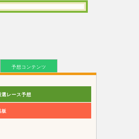
予想コンテンツ
厳選レース予想
黒板