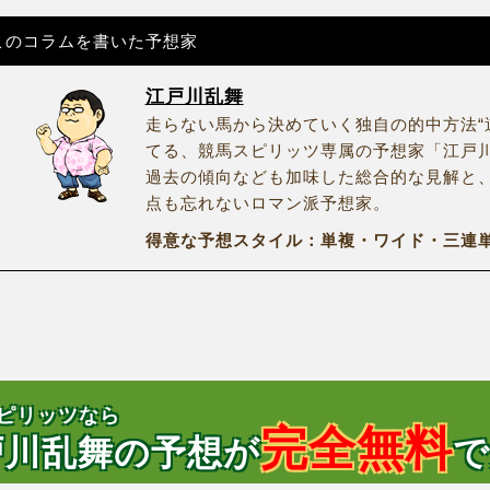
このコラムを書いた予想家
江戸川乱舞
走らない馬から決めていく独自の的中方法“
てる、競馬スピリッツ専属の予想家「江戸
過去の傾向なども加味した総合的な見解と
点も忘れないロマン派予想家。
得意な予想スタイル：単複・ワイド・三連単
ピリッツなら
完全無料
戸川乱舞の予想が