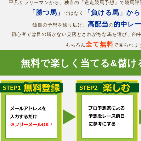
平凡サラリーマンから、独自の「逆走競馬予想」で競馬評
「勝つ馬」
「負ける馬」から
ではなく
高配当
的中レ
独自の予想を繰り広げ、
の
初心者では目の届かない見落とされがちな馬を選び、的
全て無料
もちろん
で見られま
無料で楽しく当てる&儲け