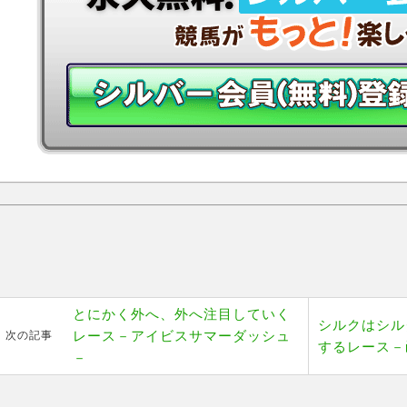
とにかく外へ、外へ注目していく
シルクはシル
レース－アイビスサマーダッシュ
次の記事
するレース－
－