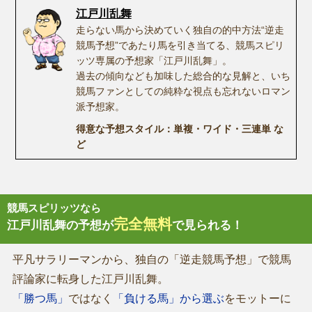
江戸川乱舞
走らない馬から決めていく独自の的中方法“逆走
競馬予想”であたり馬を引き当てる、競馬スピリ
ッツ専属の予想家「江戸川乱舞」。
過去の傾向なども加味した総合的な見解と、いち
競馬ファンとしての純粋な視点も忘れないロマン
派予想家。
得意な予想スタイル：単複・ワイド・三連単 な
ど
競馬スピリッツなら
完全無料
江戸川乱舞の予想が
で見られる！
平凡サラリーマンから、独自の「逆走競馬予想」で競馬
評論家に転身した江戸川乱舞。
「勝つ馬」
ではなく
「負ける馬」から選ぶ
をモットーに