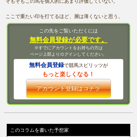
そもそもこの馬を個人的にあまり評価していない。
ここで重たい印を打てるほど、層は薄くないと思う。
この先をご覧いただくには
無料会員登録が必要です。
※すでにアカウントをお持ちの方は
ページ上部よりログインしてください。
無料会員登録
で競馬スピリッツが
もっと楽しくなる！
アカウント登録はコチラ
このコラムを書いた予想家