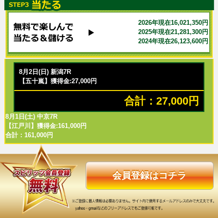
2026年現在16,021,350円
2025年現在21,281,300円
2024年現在26,123,600円
8月2日(日) 新潟7R
【五十嵐】獲得金:27,000円
合計：27,000円
8月1日(土) 中京7R
【江戸川】獲得金:161,000円
合計：161,000円
会員登録はコチラ