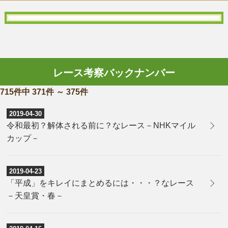
レース考察バックナンバー
715件中 371件 ～ 375件
2019-04-30
令和最初？解体される前に？なレース－NHKマイル
カップ－
2019-04-23
「平成」をキレイにまとめるには・・・？なレース
－天皇賞・春－