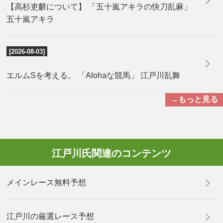
【高杉吏麒について】 「五十嵐アキラの快刀乱麻」
五十嵐アキラ
[2026-08-03]
エルムSを考える。 「Alohaな競馬」 江戸川乱舞
→もっと見る
江戸川氏関連のコンテンツ
メインレース無料予想
江戸川の厳選レース予想