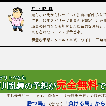
江戸川乱舞
走らない馬から決めていく独自の的中方法“
てる、競馬スピリッツ専属の予想家「江戸
過去の傾向なども加味した総合的な見解と
点も忘れないロマン派予想家。
得意な予想スタイル：単複・ワイド・三連単
ピリッツなら
完全無料
戸川乱舞の予想が
平凡サラリーマンから、独自の「逆走競馬予想」で競馬評
「勝つ馬」
「負ける馬」から
ではなく