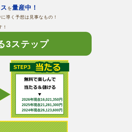
ース
量産中！
を
中に導く予想は見事なもの！
す！
る3ステップ
2026年現在16,021,350円
2025年現在21,281,300円
2024年現在26,123,600円