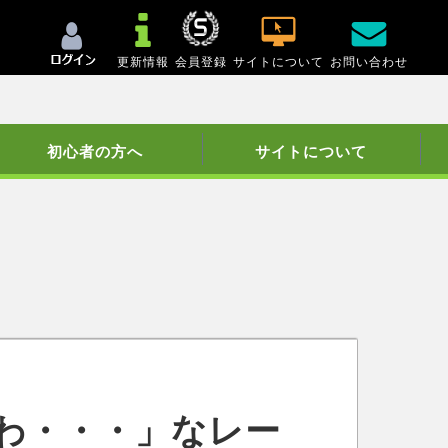
更新情報
会員登録
サイトについて
お問い合わせ
初心者の方へ
サイトについて
ざわ・・・」なレー