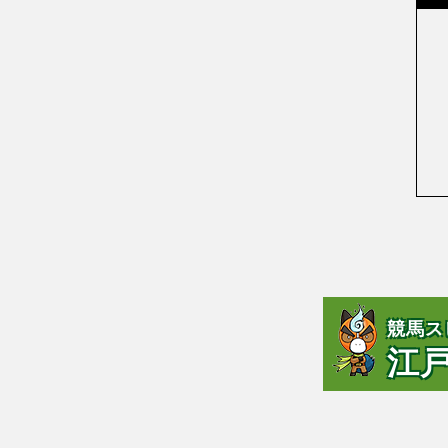
競馬ス
江