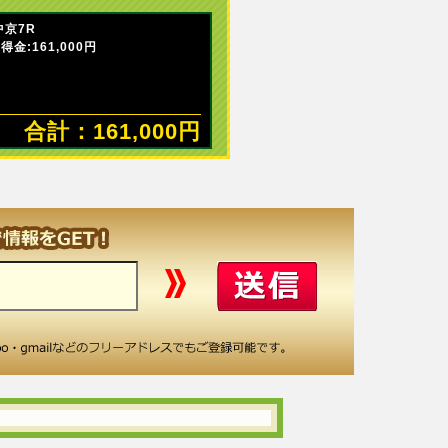
中京7R
金:161,000円
合計：161,000円