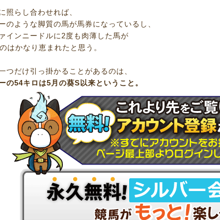
に照らし合わせれば、
ーのような脚質の馬が馬券になっているし、
ァインニードルに2度も肉薄した馬が
てのはかなり恵まれたと思う。
一つだけ引っ掛かることがあるのは、
ーの54キロは5月の葵S以来ということ。