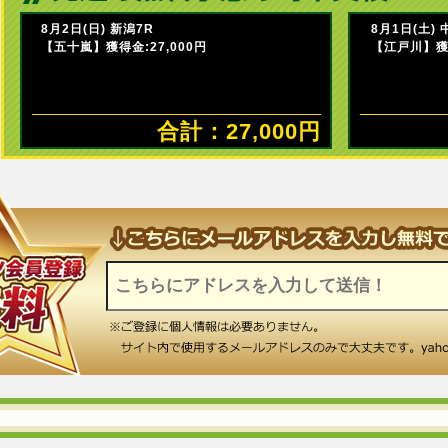
8月2日(日) 新潟7R
8月1日(土) 
【五十嵐】獲得金:27,000円
【江戸川】獲得
合計：27,000円