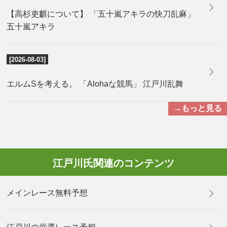
【高杉吏麒について】 「五十嵐アキラの快刀乱麻」
五十嵐アキラ
[2026-08-03]
エルムSを考える。 「Alohaな競馬」 江戸川乱舞
→もっと見る
江戸川氏関連のコンテンツ
メインレース無料予想