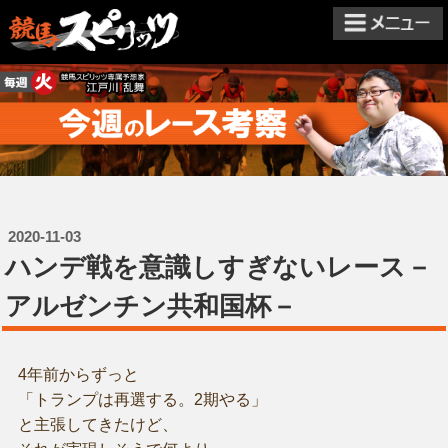
2020-11-03
ハンデ戦を意識しすぎないレース－
アルゼンチン共和国杯－
4年前からずっと
「トランプは再選する。2期やる」
と主張してきたけど、