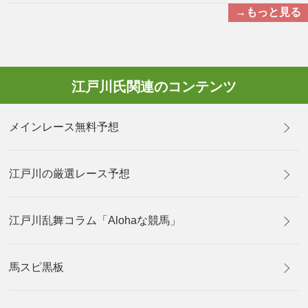
→もっと見る
江戸川氏関連のコンテンツ
メインレース無料予想
江戸川の厳選レース予想
江戸川乱舞コラム「Alohaな競馬」
馬スピ黒板