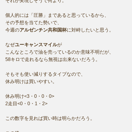
それが実現しそうで何より。
個人的には「圧勝」まであると思っているから、
その予想を当てた勢いで、
今週の
アルゼンチン共和国杯
に対峙したいと思う。
なぜ
ユーキャンスマイル
が
こんなところで油を売っているのか意味不明だが、
58キロで走れるなら無視は出来ないだろう。
そもそも使い減りするタイプなので、
休み明けは買いやすい。
休み明け<3・0・0・0>
2走目<0・0・1・2>
この数字を見れば買い時は明らかだろう。