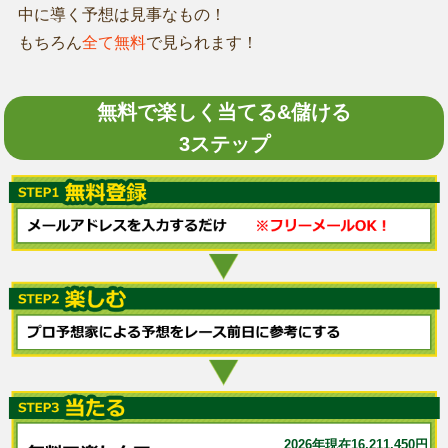
中に導く予想は見事なもの！
もちろん
全て無料
で見られます！
無料で楽しく当てる&儲ける
3ステップ
2026年現在16,211,450円