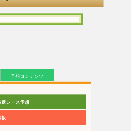
予想コンテンツ
厳選レース予想
黒板