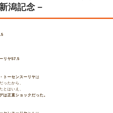
新潟記念－
.5
リヤ57.5
・トーセンスーリヤ
は
だったから、
たとはいえ、
デは正直ショックだった。