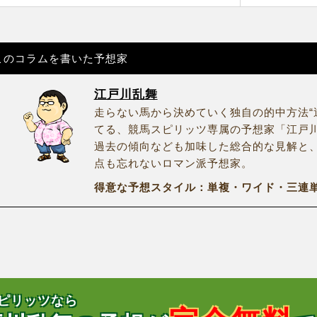
このコラムを書いた予想家
江戸川乱舞
走らない馬から決めていく独自の的中方法“
てる、競馬スピリッツ専属の予想家「江戸
過去の傾向なども加味した総合的な見解と
点も忘れないロマン派予想家。
得意な予想スタイル：単複・ワイド・三連単
ピリッツなら