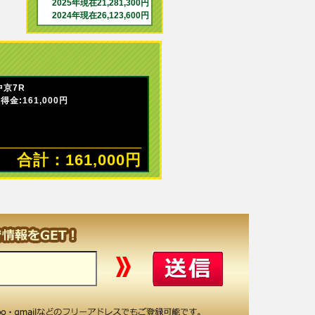
2025年現在21,281,300円
2024年現在26,123,600円
中京7R
金:161,000円
合計：161,000円