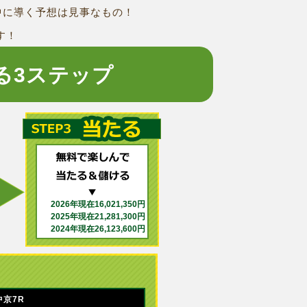
中に導く予想は見事なもの！
す！
る3ステップ
2026年現在16,021,350円
2025年現在21,281,300円
2024年現在26,123,600円
中京7R