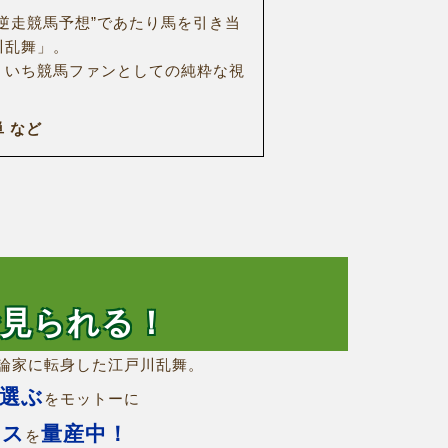
逆走競馬予想”であたり馬を引き当
川乱舞」。
、いち競馬ファンとしての純粋な視
 など
で見られる！
論家に転身した江戸川乱舞。
選ぶ
をモットーに
ース
量産中！
を