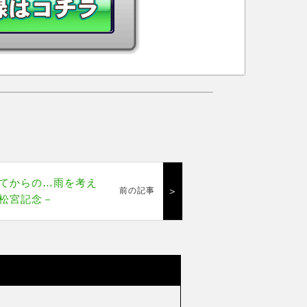
てからの…雨を考え
＞
前の記事
松宮記念－