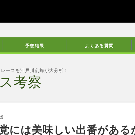
予想結果
よくある質問
ンレースを江戸川乱舞が大分析！
ス考察
29
党には美味しい出番がある