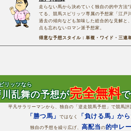
走らない馬から決めていく独自の的中方法“
てる、競馬スピリッツ専属の予想家「江戸
過去の傾向なども加味した総合的な見解と
点も忘れないロマン派予想家。
得意な予想スタイル：単複・ワイド・三連単
ピリッツなら
完全無料
戸川乱舞の予想が
平凡サラリーマンから、独自の「逆走競馬予想」で競馬評
「勝つ馬」
「負ける馬」から
ではなく
高配当
的中レ
独自の予想を繰り広げ、
の