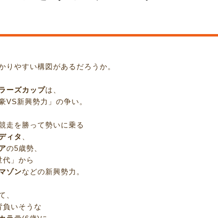
かりやすい構図があるだろうか。
ラーズカップ
は、
豪VS新興勢力」の争い。
競走を勝って勢いに乗る
ディタ
、
ア
の5歳勢、
世代」から
マゾン
などの新興勢力。
て、
背負いそうな