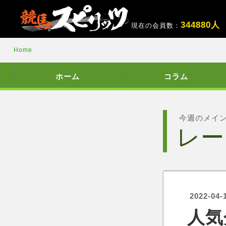
3
4
4
8
8
0
人
現在の会員数：
Home
ホーム
コラム
今週のメイ
レー
2022-04-
人気