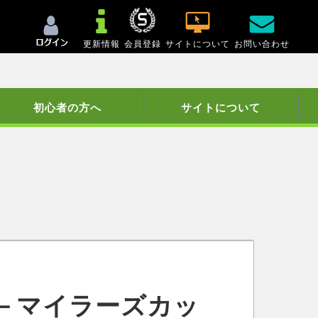
更新情報
会員登録
サイトについて
お問い合わせ
初心者の方へ
サイトについて
－マイラーズカッ