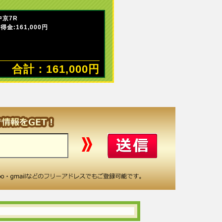
中京7R
金:161,000円
合計：161,000円