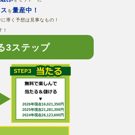
ース
量産中！
を
中に導く予想は見事なもの！
す！
る3ステップ
2026年現在16,021,350円
2025年現在21,281,300円
2024年現在26,123,600円