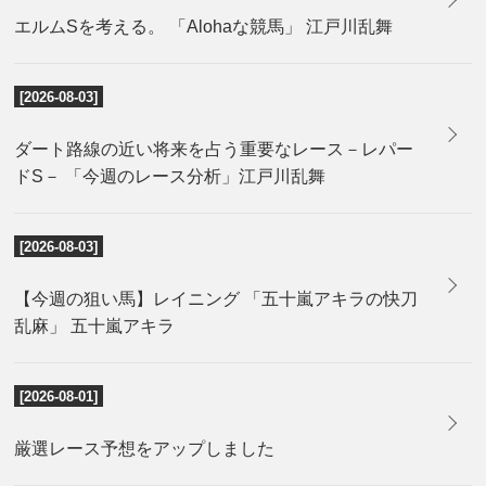
エルムSを考える。 「Alohaな競馬」 江戸川乱舞
[2026-08-03]
ダート路線の近い将来を占う重要なレース－レパー
ドS－ 「今週のレース分析」江戸川乱舞
[2026-08-03]
【今週の狙い馬】レイニング 「五十嵐アキラの快刀
乱麻」 五十嵐アキラ
[2026-08-01]
厳選レース予想をアップしました