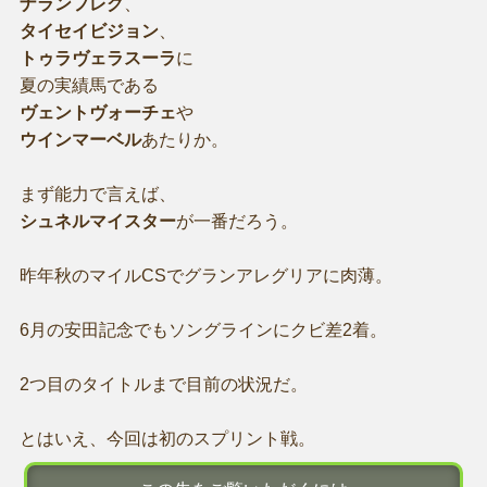
ナランフレグ
、
タイセイビジョン
、
トゥラヴェラスーラ
に
夏の実績馬である
ヴェントヴォーチェ
や
ウインマーベル
あたりか。
まず能力で言えば、
シュネルマイスター
が一番だろう。
昨年秋のマイルCSでグランアレグリアに肉薄。
6月の安田記念でもソングラインにクビ差2着。
2つ目のタイトルまで目前の状況だ。
とはいえ、今回は初のスプリント戦。