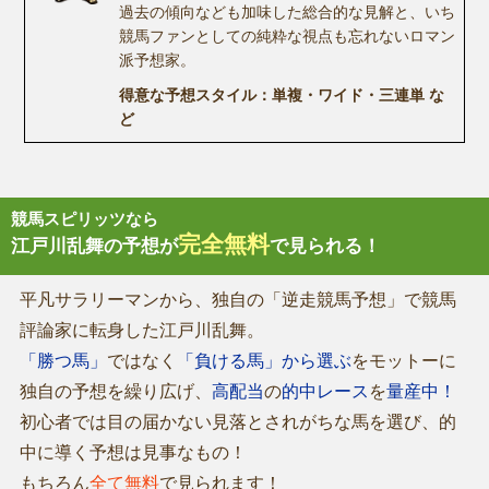
過去の傾向なども加味した総合的な見解と、いち
競馬ファンとしての純粋な視点も忘れないロマン
派予想家。
得意な予想スタイル：単複・ワイド・三連単 な
ど
競馬スピリッツなら
完全無料
江戸川乱舞の予想が
で見られる！
平凡サラリーマンから、独自の「逆走競馬予想」で競馬
評論家に転身した江戸川乱舞。
「勝つ馬」
ではなく
「負ける馬」から選ぶ
をモットーに
独自の予想を繰り広げ、
高配当
の
的中レース
を
量産中！
初心者では目の届かない見落とされがちな馬を選び、的
中に導く予想は見事なもの！
もちろん
全て無料
で見られます！