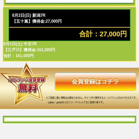
8月2日(日) 新潟7R
【五十嵐】獲得金:27,000円
合計：27,000円
8月1日(土) 中京7R
【江戸川】獲得金:161,000円
合計：161,000円
会員登録はコチラ