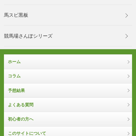
馬スピ黒板
競馬場さんぽシリーズ
ホーム
コラム
予想結果
よくある質問
初心者の方へ
このサイトについて