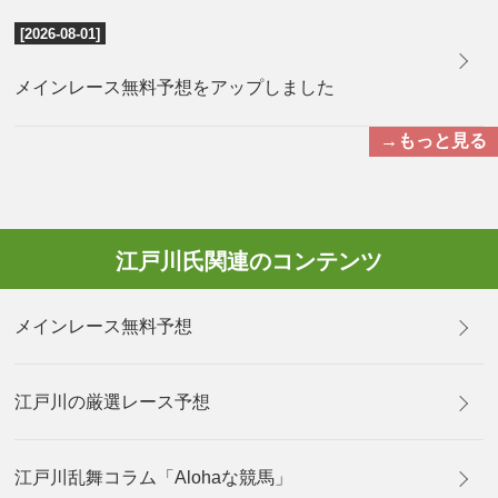
[2026-08-01]
メインレース無料予想をアップしました
→もっと見る
江戸川氏関連のコンテンツ
メインレース無料予想
江戸川の厳選レース予想
江戸川乱舞コラム「Alohaな競馬」